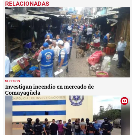
seconds
of
2
minutes,
14
seconds
SUCESOS
Investigan incendio en mercado de
Comayagüela