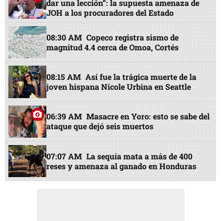
dar una lección”: la supuesta amenaza de
JOH a los procuradores del Estado
08:30 AM
Copeco registra sismo de
magnitud 4.4 cerca de Omoa, Cortés
08:15 AM
Así fue la trágica muerte de la
joven hispana Nicole Urbina en Seattle
06:39 AM
Masacre en Yoro: esto se sabe del
ataque que dejó seis muertos
07:07 AM
La sequía mata a más de 400
reses y amenaza al ganado en Honduras