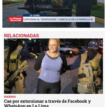
0
seconds
of
37
seconds
SUCESOS
Cae por extorsionar a través de Facebook y
WhatsApp en La Lima