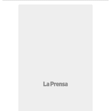
19:15 PM
México sorprende a Concacaf y
anuncia decisión sobre Infantino en la FIFA
18:46 PM
Terrible: Muere futbolista tras
fuerte ataque y relatan lo que pasó
18:30 PM
Capturan a guía turística
vinculada al narcomenudeo en Roatán