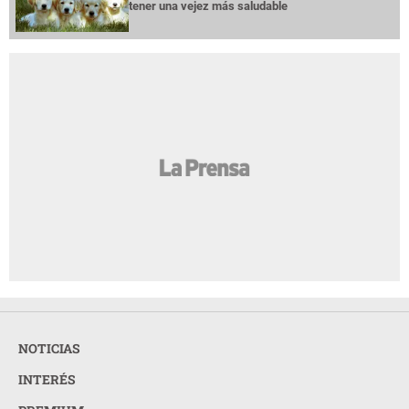
¿Cabello largo o corto? Elige tu corte según
AMIGA
tu cuello
Entre mujeres: guía para acompañar a su
AMIGA
amiga o familiar con cáncer de mama
Las perras que tienen cachorros pueden
AMIGA
tener una vejez más saludable