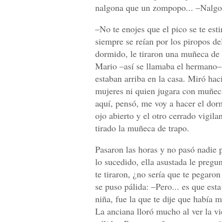
nalgona que un zompopo... –Nalgon
–No te enojes que el pico se te es
siempre se reían por los piropos d
dormido, le tiraron una muñeca de 
Mario –así se llamaba el hermano–
estaban arriba en la casa. Miró hac
mujeres ni quien jugara con muñeca
aquí, pensó, me voy a hacer el dor
ojo abierto y el otro cerrado vigil
tirado la muñeca de trapo.
Pasaron las horas y no pasó nadie 
lo sucedido, ella asustada le pregu
te tiraron, ¿no sería que te pegar
se puso pálida: –Pero... es que est
niña, fue la que te dije que había 
La anciana lloró mucho al ver la v