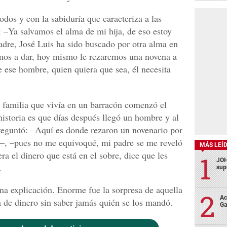
odos y con la sabiduría que caracteriza a las
o: –Ya salvamos el alma de mi hija, de eso estoy
adre, José Luis ha sido buscado por otra alma en
amos a dar, hoy mismo le rezaremos una novena a
 ese hombre, quien quiera que sea, él necesita
 familia que vivía en un barracón comenzó el
historia es que días después llegó un hombre y al
reguntó: –Aquí es donde rezaron un novenario por
s–, –pues no me equivoqué, mi padre se me reveló
MÁS LEÍ
ra el dinero que está en el sobre, dice que les
JOH
.
sup
a explicación. Enorme fue la sorpresa de aquella
Ac
a de dinero sin saber jamás quién se los mandó.
Ga