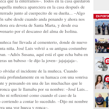
ñeca que la enterramos–. Todos en la casa quedaron
aquella muñeca apareciera en la casa después de
terrado junto al cuerpecito de su dueña... –Algo
EN PORT
uién sabe desde cuando anda penando y ahora nos
eñora era devota de Santa Marta, y desde esa
enario por el descanso del alma de Isolina.
muñeca fue llevada al cementerio, donde de nuevo
unta niña. José Luis volvió a su antigua costumbre
ban. –Adiós Susana, aquí está el que echa baba en
ras un baboso –le dijo la joven– jajajajaja–.
zo olvidar el incidente de la muñeca. Cuando
rmía profundamente en su hamaca con una sonrisa
nte y pensando en una de las muchachas que le
ronca que le llamaba por su nombre: –José Luis...
ho ni reflexionó como cuando el caso de la
ó corriendo a contar lo sucedido. –Dijo mi nombre
era una voz hueca y ronca–.