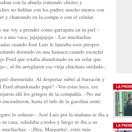
asaban con la abuela contando chistes y
achos no hablan con los padres mucho menos con
et y chateando en la compu o con el celular.
s me voy a prender como garrapata en tu piel –
és a una vaca, jajajajajaja–. Las muchachas
uadas cuando José Luis le lanzaba esos piropos
quedando dormido en una hamaca cuando escuchó
ejo Ford que estaba abandonado en un solar que
jo–, al fin arreglaron esa vieja cháchara oxidada–.
guió durmiendo. Al despertar subió al barracón y
el Ford abandonado papá? –Vos estas loco, ese
LA PREN
dejaron allí los gringos de la compañía. –No me
 encendieron, hasta el tufo de la gasolina sentí.
eguro lo soñaste–. José Luis por la mañana se iba a
a su casa, saludaba a todos y luego se iba a su
LA PREN
as muchachas: –¡Huy, Margarita!, estás más