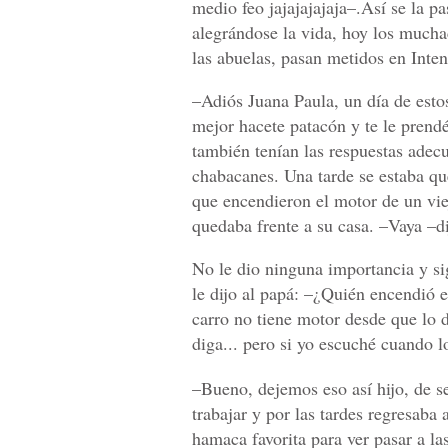
medio feo jajajajajaja–.Así se la p
alegrándose la vida, hoy los much
las abuelas, pasan metidos en Inten
–Adiós Juana Paula, un día de esto
mejor hacete patacón y te le prend
también tenían las respuestas adec
chabacanes. Una tarde se estaba 
que encendieron el motor de un vi
quedaba frente a su casa. –Vaya –di
No le dio ninguna importancia y si
le dijo al papá: –¿Quién encendió 
carro no tiene motor desde que lo 
diga... pero si yo escuché cuando lo
–Bueno, dejemos eso así hijo, de s
trabajar y por las tardes regresaba 
hamaca favorita para ver pasar a l