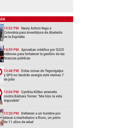
ADA
15:02 PM
Nasry Asfura llega a
Colombia para investidura de Abelardo
de la Espriella
14:59 PM
Aprueban créditos por $225
millones para fortalecer la gestión de las
finanzas públicas
13:48 PM
Estas zonas de Tegucigalpa
y SPS no tendrán energía este viernes 7
de julio
13:04 PM
Cynthia Klitbo arremete
contra Bárbara Torres: "Me hizo la vida
imposible"
13:20 PM
Detienen a un hombre por
atacar a machetazos a Roco, un perro
de 11 años de edad