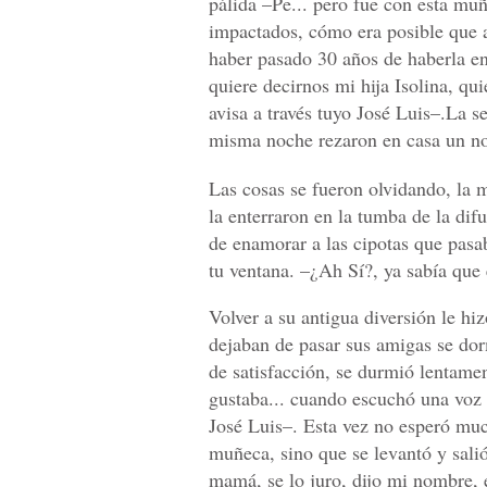
pálida –Pe... pero fue con esta mu
impactados, cómo era posible que 
haber pasado 30 años de haberla en
quiere decirnos mi hija Isolina, q
avisa a través tuyo José Luis–.La s
misma noche rezaron en casa un nov
Las cosas se fueron olvidando, la 
la enterraron en la tumba de la dif
de enamorar a las cipotas que pasa
tu ventana. –¿Ah Sí?, ya sabía que e
Volver a su antigua diversión le hi
dejaban de pasar sus amigas se do
de satisfacción, se durmió lentame
gustaba... cuando escuchó una voz 
José Luis–. Esta vez no esperó muc
muñeca, sino que se levantó y sali
mamá, se lo juro, dijo mi nombre, 