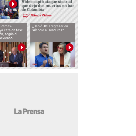
Video captó ataque sicarial
que dejó dos muertos en bar
de Colombia
Últimos Videos
o Pemex-
¿Debió JOH regresar en
ya está en fase
silencio a Honduras?
ón, según el
mexicano