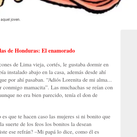
 aquel joven.
das de Honduras: El enamorado
cones de Lima vieja, cortés, le gustaba dormir en
ía instalado abajo en la casa, además desde ahí
 que por ahí pasaban. “Adiós Lorenita de mi alma...
ener conmigo mamacita”. Las muchachas se reían con
aunque no era bien parecido, tenía el don de
 es que te hacen caso las mujeres si ni bonito que
 la suerte de los feos los bonitos la desean
iste ese refrán? –Mi papá lo dice, como él es