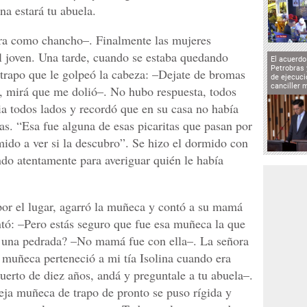
a estará tu abuela.
tira como chancho–. Finalmente las mujeres
el joven. Una tarde, cuando se estaba quedando
El acuerd
Petrobras 
trapo que le golpeó la cabeza: –Dejate de bromas
de ejecuci
canciller 
, mirá que me dolió–. No hubo respuesta, todos
ia todos lados y recordó que en su casa no había
s. “Esa fue alguna de esas picaritas que pasan por
mido a ver si la descubro”. Se hizo el dormido con
ando atentamente para averiguar quién le había
por el lugar, agarró la muñeca y contó a su mamá
ntó: –Pero estás seguro que fue esa muñeca la que
on una pedrada? –No mamá fue con ella–. La señora
a muñeca perteneció a mi tía Isolina cuando era
muerto de diez años, andá y preguntale a tu abuela–.
ieja muñeca de trapo de pronto se puso rígida y