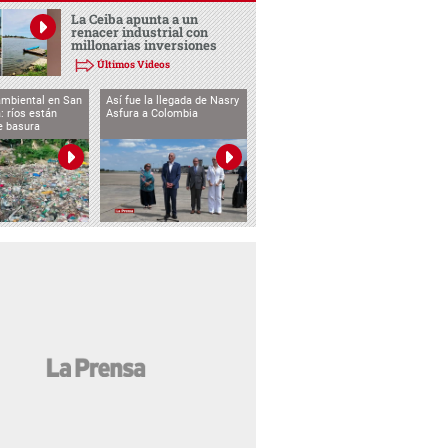
La Ceiba apunta a un
renacer industrial con
millonarias inversiones
Últimos Videos
ambiental en San
Así fue la llegada de Nasry
: ríos están
Asfura a Colombia
e basura