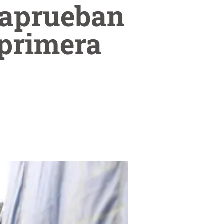
s aprueban
 primera
.