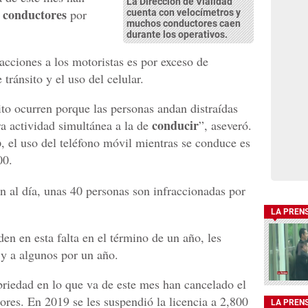
La Dirección de Vialidad
a conductores
por
cuenta con velocímetros y
muchos conductores caen
durante los operativos.
racciones a los motoristas es por exceso de
 tránsito y el uso del celular.
ito ocurren porque las personas andan distraídas
conducir
ra actividad simultánea a la de
”, aseveró.
o
, el uso del teléfono móvil mientras se conduce es
00.
n al día, unas 40 personas son infraccionadas por
LA PREN
en en esta falta en el término de un año, les
 y a algunos por un año.
briedad en lo que va de este mes han cancelado el
res. En 2019 se les suspendió la licencia a 2,800
LA PREN