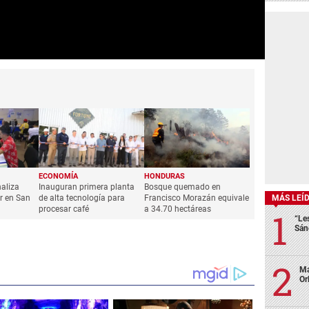
MÁS LEÍ
“Le
Sán
Ma
Or