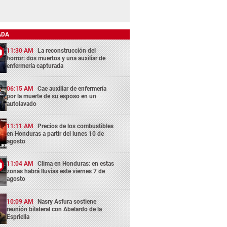
ADA
11:30 AM
La reconstrucción del
horror: dos muertos y una auxiliar de
enfermería capturada
06:15 AM
Cae auxiliar de enfermería
por la muerte de su esposo en un
autolavado
11:11 AM
Precios de los combustibles
en Honduras a partir del lunes 10 de
agosto
11:04 AM
Clima en Honduras: en estas
zonas habrá lluvias este viernes 7 de
agosto
10:09 AM
Nasry Asfura sostiene
reunión bilateral con Abelardo de la
Espriella