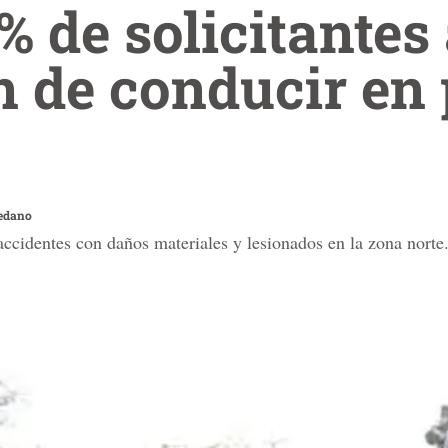
5% de solicitante
 de conducir en
edano
accidentes con daños materiales y lesionados en la zona norte