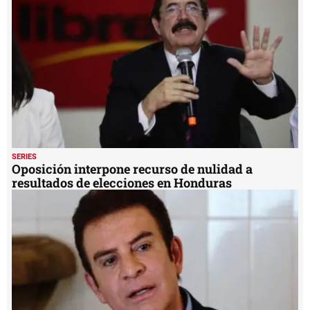
minute,
24
seconds
SERIES
Oposición interpone recurso de nulidad a
resultados de elecciones en Honduras