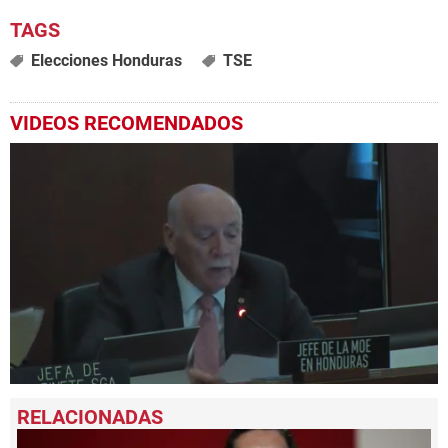
Elecciones Honduras
TSE
VIDEOS RECOMENDADOS
0
seconds
of
1