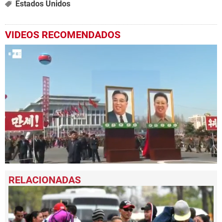
Estados Unidos
VIDEOS RECOMENDADOS
0
seconds
of
1
minute,
18
seconds