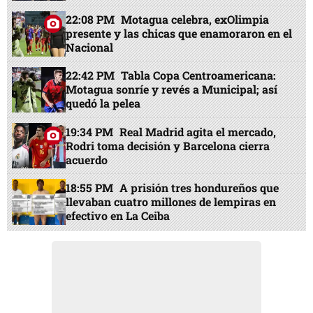
EN PORTADA
06:15 AM
Cae auxiliar de enfermera por la
muerte de su esposo en un autolavado en
Tegucigalpa
22:08 PM
Motagua celebra, exOlimpia
presente y las chicas que enamoraron en el
Nacional
22:42 PM
Tabla Copa Centroamericana:
Motagua sonríe y revés a Municipal; así
quedó la pelea
19:34 PM
Real Madrid agita el mercado,