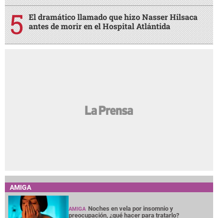
Fallece Jorge Messi a los 68 años: el pilar clave
en el origen y la carrera de Lionel
Muere Nasser Hilsaca en el Hospital General
Atlántida de La Ceiba
Conmoción tras muerte de Jorge Messi:
Barcelona-Real Madrid dejan mensajes a Leo
El dramático llamado que hizo Nasser Hilsaca
antes de morir en el Hospital Atlántida