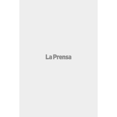
Rodri toma decisión y Barcelona cierra
acuerdo
18:55 PM
A prisión tres hondureños que
llevaban cuatro millones de lempiras en
efectivo en La Ceiba