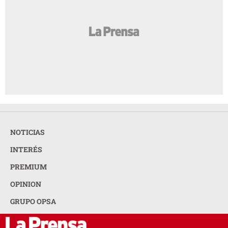
Entre mujeres: guía para acompañar a su
AMIGA
amiga o familiar con cáncer de mama
Las perras que tienen cachorros pueden
AMIGA
tener una vejez más saludable