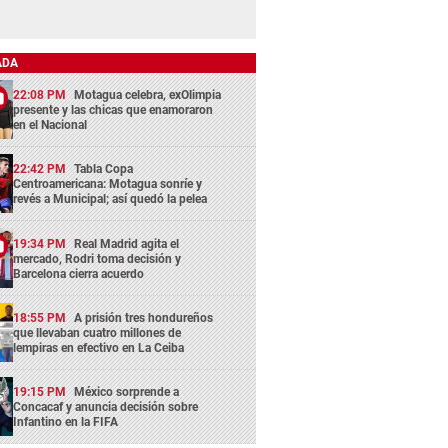
ADA
22:08 PM
Motagua celebra, exOlimpia
presente y las chicas que enamoraron
en el Nacional
22:42 PM
Tabla Copa
Centroamericana: Motagua sonríe y
revés a Municipal; así quedó la pelea
19:34 PM
Real Madrid agita el
mercado, Rodri toma decisión y
Barcelona cierra acuerdo
18:55 PM
A prisión tres hondureños
que llevaban cuatro millones de
lempiras en efectivo en La Ceiba
19:15 PM
México sorprende a
Concacaf y anuncia decisión sobre
Infantino en la FIFA