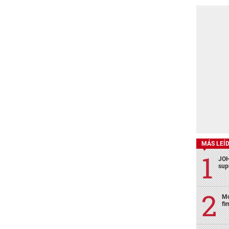
MÁS LEÍ
JOH
sup
Mo
fi