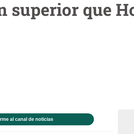
n superior que H
rme al canal de noticias