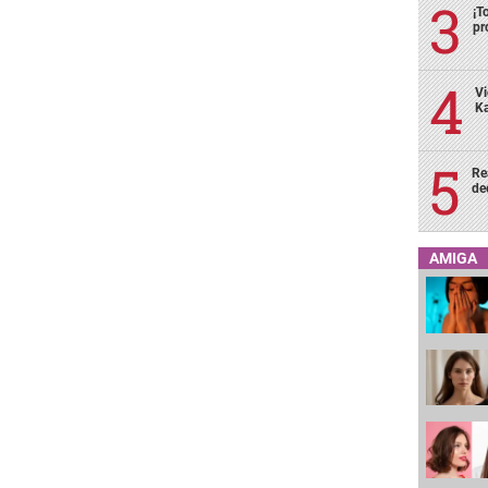
¡T
pr
Vi
Ka
Re
de
AMIGA