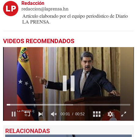
Redacción
redaccion@laprensa.hn
Artículo elaborado por el equipo periodístico de Diario
LA PRENSA.
VIDEOS RECOMENDADOS
0
seconds
of