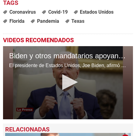
Coronavirus
Covid-19
Estados Unidos
Florida
Pandemia
Texas
VIDEOS RECOMENDADOS
Biden y otros mandatarios apoyan la idea de repetir las elecciones en Venezuela
El presidente de Estados Unidos, Joe Biden, afirmó este jueves que apoya la celebración de nuevas elecciones en Venezuela tras los comicios del pasado 28 de julio, donde el oficialismo proclamó la reelección del mandatario, Nicolás Maduro, con unos resultados cuestionados dentro y fuera del país.
0
seconds
of
1