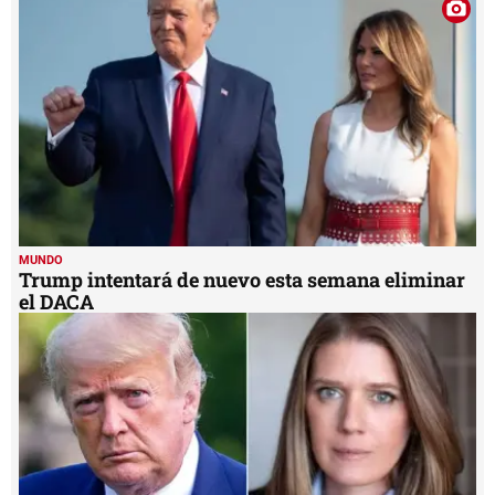
minute,
49
seconds
MUNDO
Trump intentará de nuevo esta semana eliminar
el DACA