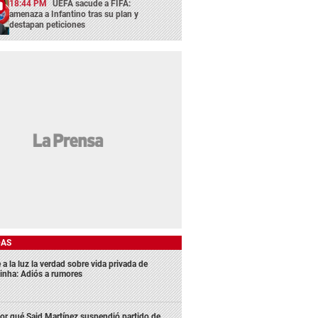
18:44 PM
UEFA sacude a FIFA:
amenaza a Infantino tras su plan y
destapan peticiones
DAS
 a la luz la verdad sobre vida privada de
inha: Adiós a rumores
or qué Said Martínez suspendió partido de