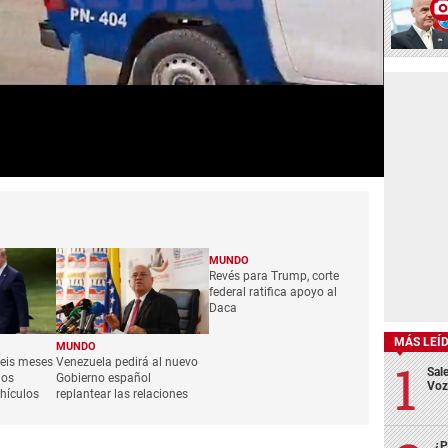
MUNDO
Revés para Trump, corte
federal ratifica apoyo al
Daca
MÁS LEÍ
MUNDO
eis meses
Venezuela pedirá al nuevo
Sale
los
Gobierno español
Voz
ehículos
replantear las relaciones
¿P