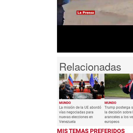
seconds
of
3
minutes,
3
seconds
Volume
0%
MUNDO
MUNDO
La misión de la UE abordó
Trump posterga s
vías negociadas para
la decisión sobre 
nuevas elecciones en
aranceles a los v
Venezuela
europeos
MIS TEMAS PREFERIDOS