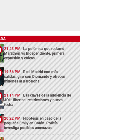
ADA
21:43 PM
La polémica que reclamó
Marathón vs Independiente, primera
expulsión y chicas
19:56 PM
Real Madrid con más
salidas, giro con Diomande y ofrecen
millones al Barcelona
21:14 PM
Las claves de la audiencia de
JOH: libertad, restricciones y nueva
fecha
20:22 PM
Hipótesis en caso de la
pequeña Emily en Colón: Policía
investiga posibles amenazas