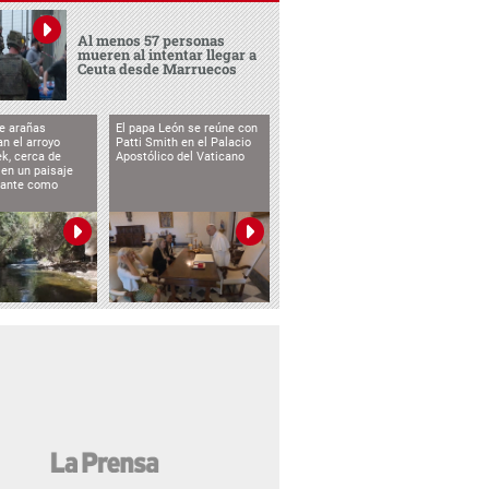
Al menos 57 personas
mueren al intentar llegar a
Ceuta desde Marruecos
e arañas
El papa León se reúne con
n el arroyo
Patti Smith en el Palacio
k, cerca de
Apostólico del Vaticano
 en un paisaje
etante como