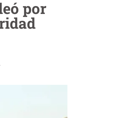
eó por
uridad
.