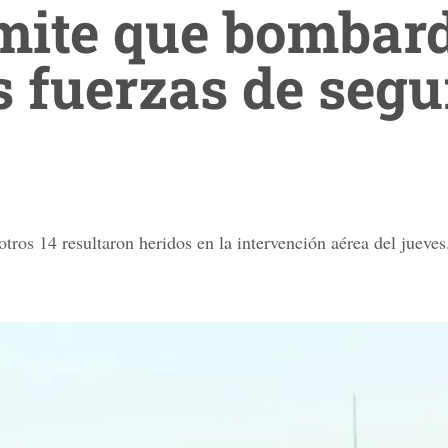
ite que bombard
as fuerzas de seg
otros 14 resultaron heridos en la intervención aérea del jueves