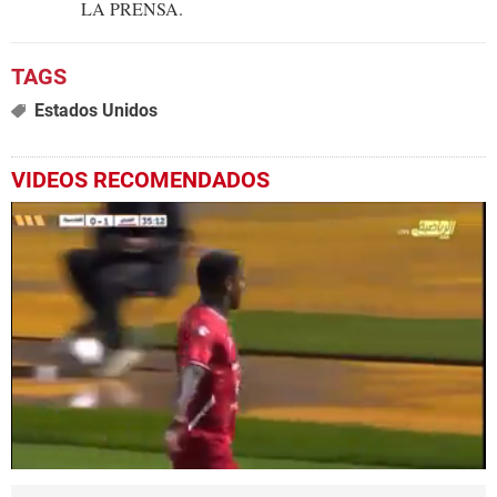
LA PRENSA.
Estados Unidos
VIDEOS RECOMENDADOS
0
seconds