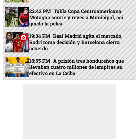
22:42 PM
Tabla Copa Centroamericana:
Motagua sonríe y revés a Municipal; así
quedó la pelea
19:34 PM
Real Madrid agita el mercado,
Rodri toma decisión y Barcelona cierra
acuerdo
18:55 PM
A prisión tres hondureños que
llevaban cuatro millones de lempiras en
efectivo en La Ceiba