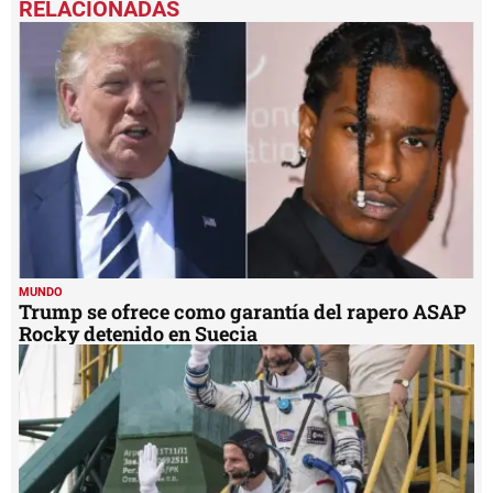
of
1
minute,
8
seconds
MUNDO
Trump se ofrece como garantía del rapero ASAP
Rocky detenido en Suecia