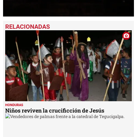
0
seconds
of
49
seconds
HONDURAS
Niños reviven la crucificción de Jesús