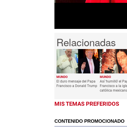
5
seconds
Volume
0%
MUNDO
MUNDO
El duro mensaje del Papa
Así 'humilló' el P
Francisco a Donald Trump
Francisco a la igl
católica mexican
MIS TEMAS PREFERIDOS