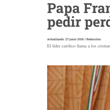
Papa Fran
pedir per
Actualizado: 27 junio 2016
/
Redacción
El líder católico llama a los cristi