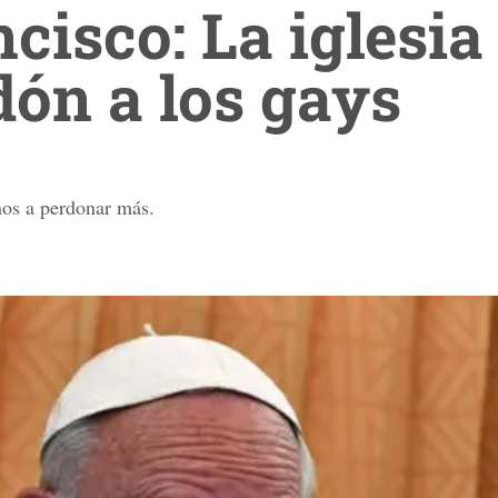
cisco: La iglesia
dón a los gays
anos a perdonar más.