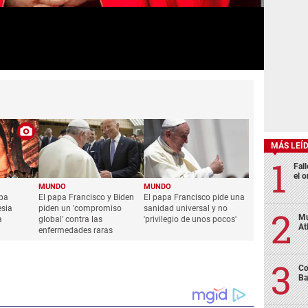
MÁS LEÍ
Fall
el o
MUNDO
MUNDO
apa
El papa Francisco y Biden
El papa Francisco pide una
esia
piden un 'compromiso
sanidad universal y no
Mu
a
global' contra las
'privilegio de unos pocos'
At
enfermedades raras
Co
Ba