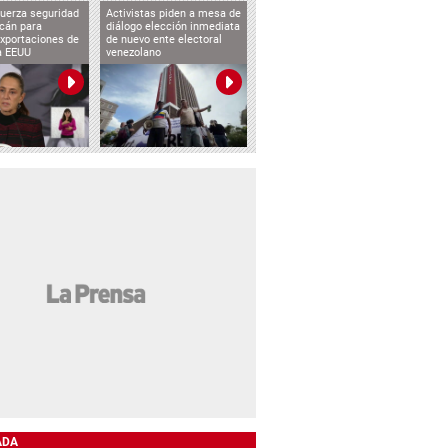
uerza seguridad
Activistas piden a mesa de
cán para
diálogo elección inmediata
exportaciones de
de nuevo ente electoral
a EEUU
venezolano
ADA