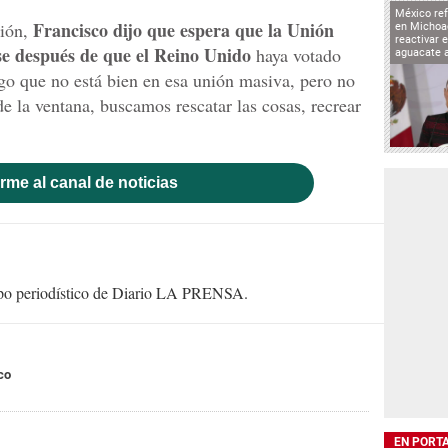
México ref
Francisco dijo que espera que la Unión
ción,
en Michoa
reactivar 
se después de que el Reino Unido
haya votado
aguacate 
algo que no está bien en esa unión masiva, pero no
e la ventana, buscamos rescatar las cosas, recrear
rme al canal de noticias
uipo periodístico de Diario LA PRENSA.
co
EN PORT