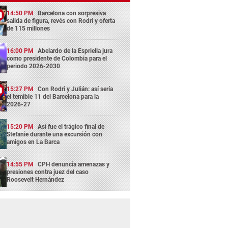
14:50 PM
Barcelona con sorpresiva
salida de figura, revés con Rodri y oferta
de 115 millones
16:00 PM
Abelardo de la Espriella jura
como presidente de Colombia para el
periodo 2026-2030
15:27 PM
Con Rodri y Julián: así sería
el temible 11 del Barcelona para la
2026-27
15:20 PM
Así fue el trágico final de
Stefanie durante una excursión con
amigos en La Barca
14:55 PM
CPH denuncia amenazas y
presiones contra juez del caso
Roosevelt Hernández