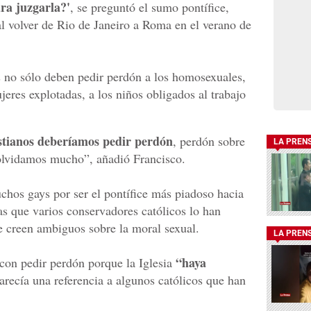
ra juzgarla?'
, se preguntó el sumo pontífice,
l volver de Rio de Janeiro a Roma en el verano de
os no sólo deben pedir perdón a los homosexuales,
jeres explotadas, a los niños obligados al trabajo
istianos deberíamos pedir perdón
, perdón sobre
LA PREN
olvidamos mucho”, añadió Francisco.
hos gays por ser el pontífice más piadoso hacia
ras que varios conservadores católicos lo han
e creen ambiguos sobre la moral sexual.
LA PREN
“haya
 con pedir perdón porque la Iglesia
recía una referencia a algunos católicos que han