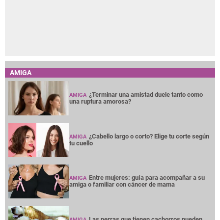
AMIGA
¿Terminar una amistad duele tanto como
AMIGA
una ruptura amorosa?
¿Cabello largo o corto? Elige tu corte según
AMIGA
tu cuello
Entre mujeres: guía para acompañar a su
AMIGA
amiga o familiar con cáncer de mama
Las perras que tienen cachorros pueden
AMIGA