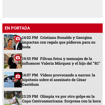
EN PORTADA
14:02 PM
Cristiano Ronaldo y Georgina
impactan con regalo que pidieron para su
boda
19:55 PM
Filtran fotos y mensajes de la
influencer Valeria Márquez y el hijo del “R1”
14:07 PM
Videos provocando a narcos: la
hipótesis sobre el asesinato de César
Gastélum
13:29 PM
Olimpia va por otro golpe en la
Copa Centroamericana: Sorpresa con la hora