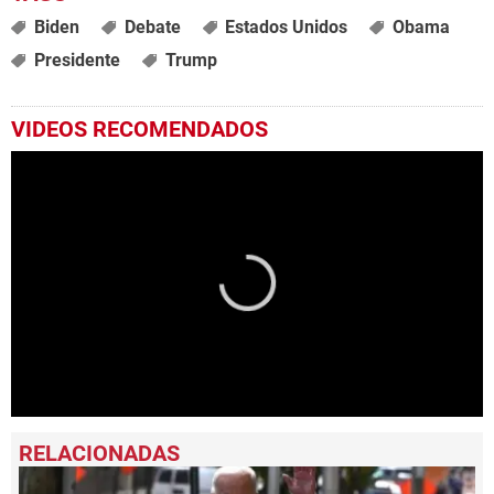
Biden
Debate
Estados Unidos
Obama
Presidente
Trump
VIDEOS RECOMENDADOS
0
seconds
of
1