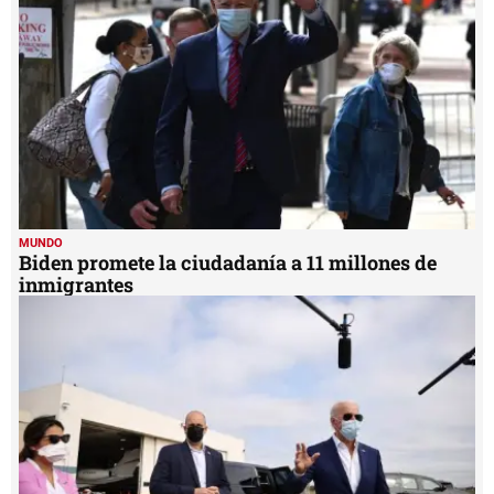
minute,
38
seconds
MUNDO
Biden promete la ciudadanía a 11 millones de
inmigrantes