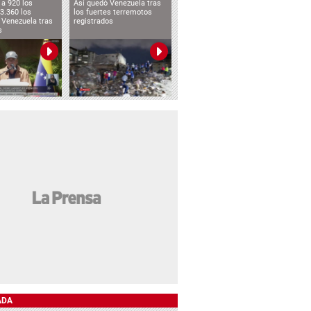
a 920 los
Así quedó Venezuela tras
3.360 los
los fuertes terremotos
 Venezuela tras
registrados
s
ADA