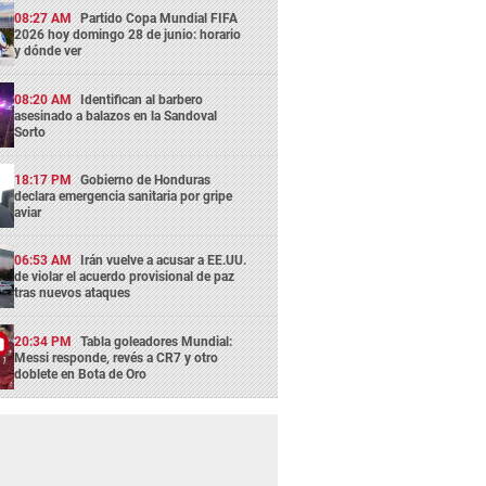
08:27 AM
Partido Copa Mundial FIFA
2026 hoy domingo 28 de junio: horario
y dónde ver
08:20 AM
Identifican al barbero
asesinado a balazos en la Sandoval
Sorto
18:17 PM
Gobierno de Honduras
declara emergencia sanitaria por gripe
aviar
06:53 AM
Irán vuelve a acusar a EE.UU.
de violar el acuerdo provisional de paz
tras nuevos ataques
20:34 PM
Tabla goleadores Mundial:
Messi responde, revés a CR7 y otro
doblete en Bota de Oro