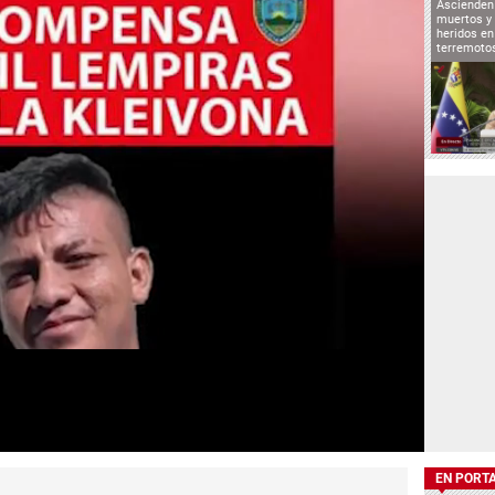
Ascienden 
muertos y 
heridos en
terremoto
EN PORT