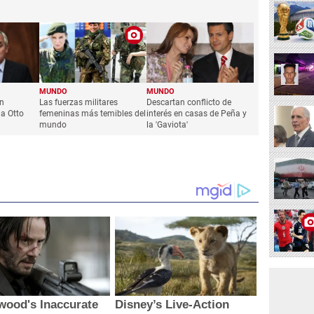
MUNDO
MUNDO
n
Las fuerzas militares
Descartan conflicto de
 a Otto
femeninas más temibles del
interés en casas de Peña y
mundo
la 'Gaviota'
wood's Inaccurate
Disney’s Live-Action