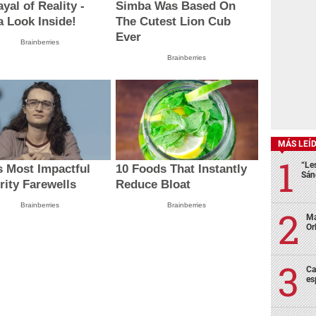
ayal of Reality -
Simba Was Based On
a Look Inside!
The Cutest Lion Cub
Ever
Brainberries
Brainberries
MÁS LEÍ
“Le
s Most Impactful
10 Foods That Instantly
Sán
rity Farewells
Reduce Bloat
Brainberries
Brainberries
Ma
Or
Ca
es