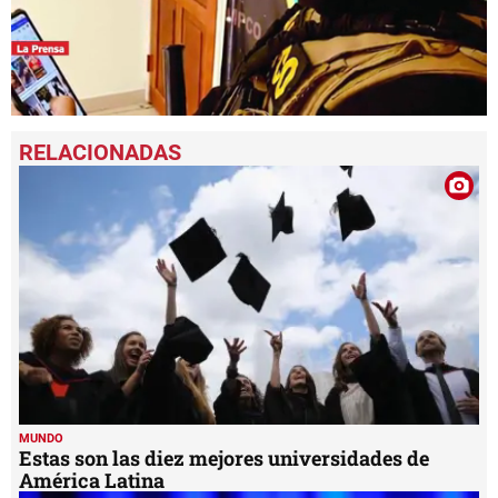
0
seconds
of
2
minutes,
19
seconds
MUNDO
Estas son las diez mejores universidades de
América Latina