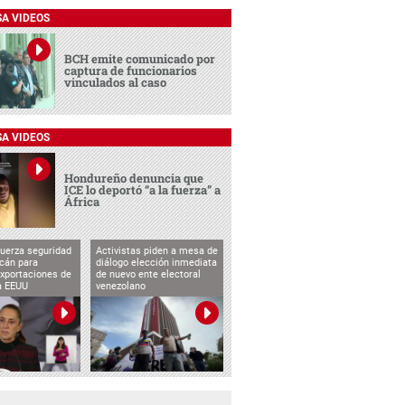
SA VIDEOS
BCH emite comunicado por
captura de funcionarios
vinculados al caso
SA VIDEOS
Hondureño denuncia que
ICE lo deportó “a la fuerza” a
África
uerza seguridad
Activistas piden a mesa de
cán para
diálogo elección inmediata
exportaciones de
de nuevo ente electoral
a EEUU
venezolano