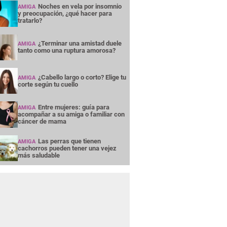
Noches en vela por insomnio
AMIGA
y preocupación, ¿qué hacer para
tratarlo?
¿Terminar una amistad duele
AMIGA
tanto como una ruptura amorosa?
¿Cabello largo o corto? Elige tu
AMIGA
corte según tu cuello
Entre mujeres: guía para
AMIGA
acompañar a su amiga o familiar con
cáncer de mama
Las perras que tienen
AMIGA
cachorros pueden tener una vejez
más saludable