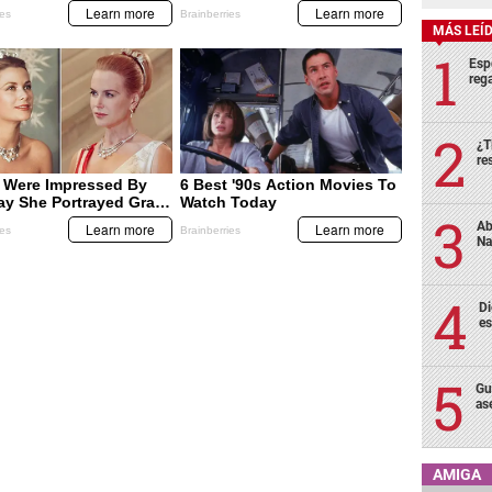
MÁS LEÍ
Esp
rega
¿T
re
Ab
Na
Di
es
Gu
as
AMIGA