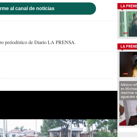
LA PREN
rme al canal de noticias
uipo periodístico de Diario LA PRENSA.
LA PREN
México ref
en Michoa
reactivar 
aguacate 