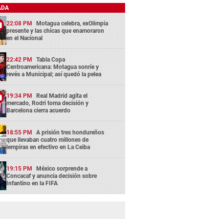
ADA
22:08 PM
Motagua celebra, exOlimpia
presente y las chicas que enamoraron
en el Nacional
22:42 PM
Tabla Copa
Centroamericana: Motagua sonríe y
revés a Municipal; así quedó la pelea
19:34 PM
Real Madrid agita el
mercado, Rodri toma decisión y
Barcelona cierra acuerdo
18:55 PM
A prisión tres hondureños
que llevaban cuatro millones de
lempiras en efectivo en La Ceiba
19:15 PM
México sorprende a
Concacaf y anuncia decisión sobre
Infantino en la FIFA