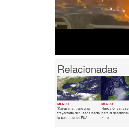
0
seconds
of
1
minute,
38
seconds
Volume
0%
MUNDO
MUNDO
'Karen' mantiene una
Nueva Orleans se
trayectoria debilitada hacia
para el desembar
la costa sur de EUA
Karen