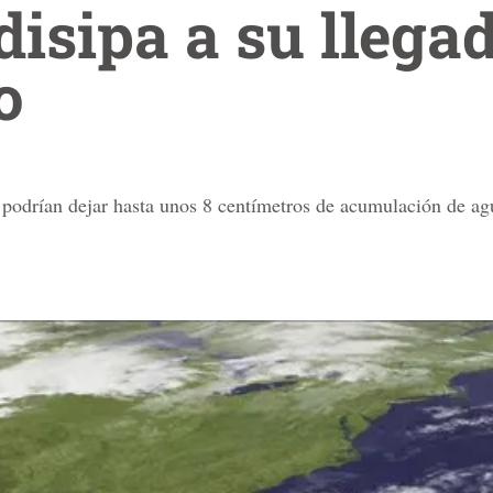
disipa a su llegad
o
y podrían dejar hasta unos 8 centímetros de acumulación de ag