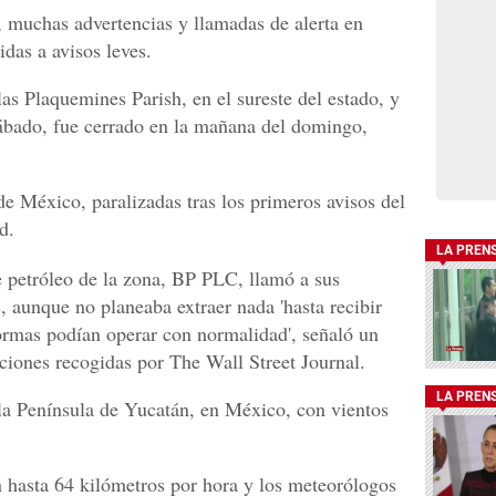
 muchas advertencias y llamadas de alerta en
das a avisos leves.
las Plaquemines Parish, en el sureste del estado, y
sábado, fue cerrado en la mañana del domingo,
 de México, paralizadas tras los primeros avisos del
d.
LA PREN
 petróleo de la zona, BP PLC, llamó a sus
s, aunque no planeaba extraer nada 'hasta recibir
ormas podían operar con normalidad', señaló un
ciones recogidas por The Wall Street Journal.
LA PREN
 la Península de Yucatán, en México, con vientos
n hasta 64 kilómetros por hora y los meteorólogos