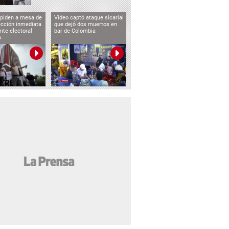
 piden a mesa de
Video captó ataque sicarial
ección inmediata
que dejó dos muertos en
nte electoral
bar de Colombia
o