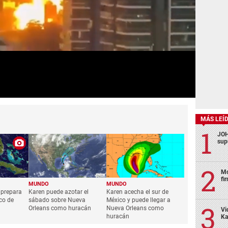
MÁS LEÍ
JOH
sup
Mo
fi
MUNDO
MUNDO
 prepara
Karen puede azotar el
Karen acecha el sur de
co de
sábado sobre Nueva
México y puede llegar a
Orleans como huracán
Nueva Orleans como
Vi
huracán
Ka