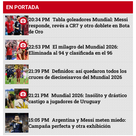
EN PORTADA
20:34 PM
Tabla goleadores Mundial: Messi
responde, revés a CR7 y otro doblete en Bota
de Oro
22:53 PM
El milagro del Mundial 2026:
Eliminada al 94 y clasificada en el 96
21:39 PM
Definidos: así quedaron todos los
cruces de dieciseisavos del Mundial 2026
21:21 PM
Mundial 2026: Insólito y drástico
castigo a jugadores de Uruguay
15:05 PM
Argentina y Messi meten miedo:
Campaña perfecta y otra exhibición