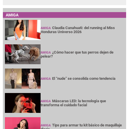
AMIGA
Claudia Canahuati: del running al Miss
AMIGA
Honduras Universo 2026
¿Cómo hacer que tus perros dejen de
AMIGA
pelear?
El “nude” se consolida como tendencia
AMIGA
Máscaras LED: la tecnología que
AMIGA
transforma el cuidado facial
Tips para armar tu kit básico de maquillaje
AMIGA