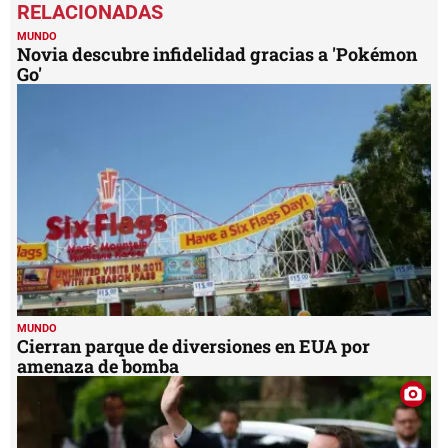
seconds
of
1
MUNDO
minute,
Novia descubre infidelidad gracias a 'Pokémon
47
Go'
seconds
MUNDO
Cierran parque de diversiones en EUA por
amenaza de bomba