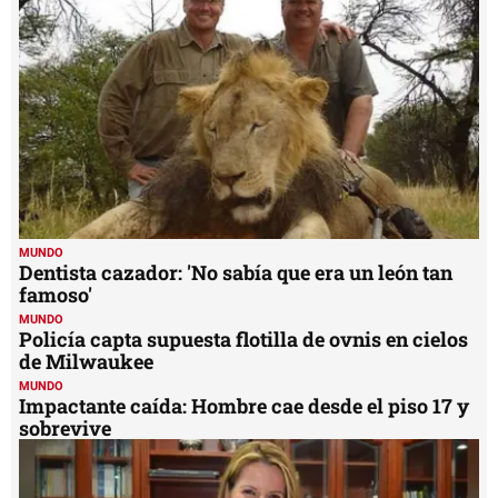
minute,
59
seconds
MUNDO
Dentista cazador: 'No sabía que era un león tan
famoso'
MUNDO
Policía capta supuesta flotilla de ovnis en cielos
de Milwaukee
MUNDO
Impactante caída: Hombre cae desde el piso 17 y
sobrevive