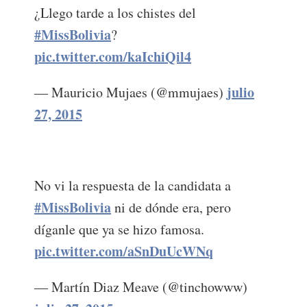
¿Llego tarde a los chistes del
#MissBolivia
?
pic.twitter.com/kaIchiQil4
julio
— Mauricio Mujaes (@mmujaes)
27, 2015
No vi la respuesta de la candidata a
#MissBolivia
ni de dónde era, pero
díganle que ya se hizo famosa.
pic.twitter.com/aSnDuUcWNq
— Martín Diaz Meave (@tinchowww)