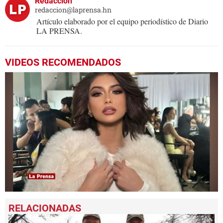
Redacción
redaccion@laprensa.hn
Artículo elaborado por el equipo periodístico de Diario
LA PRENSA.
VIDEOS RECOMENDADOS
0
seconds
of
1