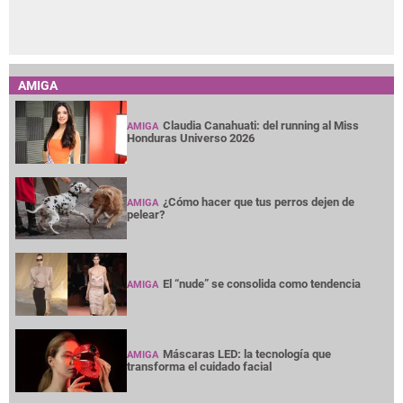
AMIGA
Claudia Canahuati: del running al Miss
AMIGA
Honduras Universo 2026
¿Cómo hacer que tus perros dejen de
AMIGA
pelear?
El “nude” se consolida como tendencia
AMIGA
Máscaras LED: la tecnología que
AMIGA
transforma el cuidado facial