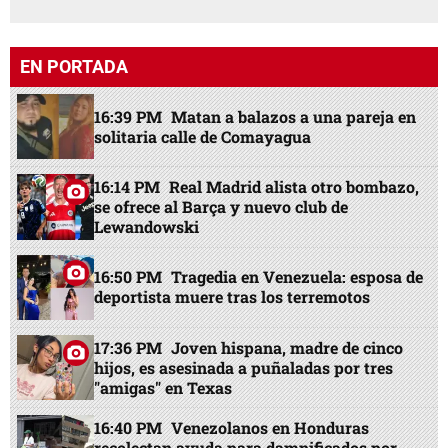
EN PORTADA
16:39 PM
Matan a balazos a una pareja en
solitaria calle de Comayagua
16:14 PM
Real Madrid alista otro bombazo,
se ofrece al Barça y nuevo club de
Lewandowski
16:50 PM
Tragedia en Venezuela: esposa de
deportista muere tras los terremotos
17:36 PM
Joven hispana, madre de cinco
hijos, es asesinada a puñaladas por tres
"amigas" en Texas
16:40 PM
Venezolanos en Honduras
recolectan ayuda para damnificados por