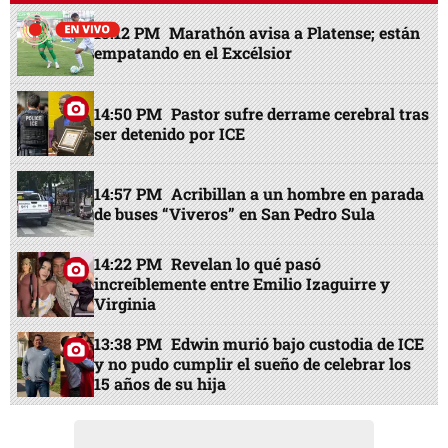
13:12 PM
Marathón avisa a Platense; están
empatando en el Excélsior
14:50 PM
Pastor sufre derrame cerebral tras
ser detenido por ICE
14:57 PM
Acribillan a un hombre en parada
de buses “Viveros” en San Pedro Sula
14:22 PM
Revelan lo qué pasó
increíblemente entre Emilio Izaguirre y
Virginia
13:38 PM
Edwin murió bajo custodia de ICE
y no pudo cumplir el sueño de celebrar los
15 años de su hija