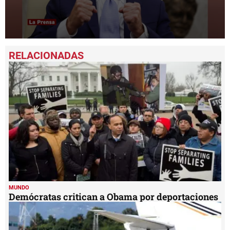
0
seconds
of
1
minute,
49
seconds
MUNDO
Demócratas critican a Obama por deportaciones