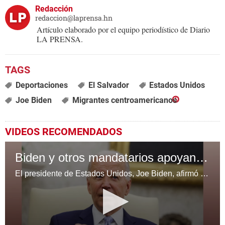
Redacción
redaccion@laprensa.hn
Artículo elaborado por el equipo periodístico de Diario
LA PRENSA.
Deportaciones
El Salvador
Estados Unidos
Joe Biden
Migrantes centroamericanos
VIDEOS RECOMENDADOS
Biden y otros mandatarios apoyan la idea de repetir las elecciones en Venezuela
El presidente de Estados Unidos, Joe Biden, afirmó este jueves que apoya la celebración de nuevas elecciones en Venezuela tras los comicios del pasado 28 de julio, donde el oficialismo proclamó la reelección del mandatario, Nicolás Maduro, con unos resultados cuestionados dentro y fuera del país.