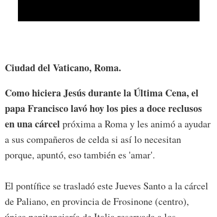
El pap
Palia
provin
Ciudad del Vaticano, Roma.
Como hiciera Jesús durante la Última Cena, el
papa Francisco lavó hoy los pies a doce reclusos
en una cárcel
próxima a Roma y les animó a ayudar
a sus compañeros de celda si así lo necesitan
porque, apuntó, eso también es 'amar'.
El pontífice se trasladó este Jueves Santo a la cárcel
de Paliano, en provincia de Frosinone (centro),
única penitenciaría de Italia reservada a los