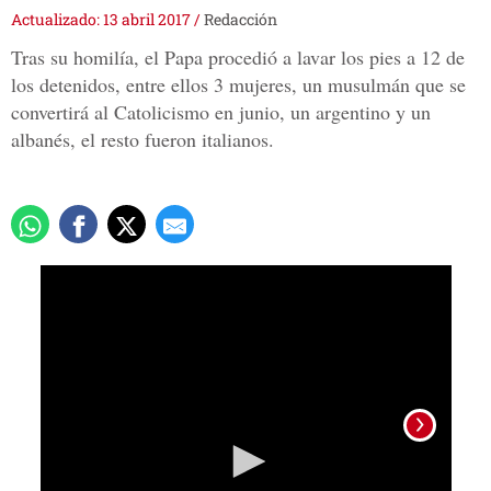
Actualizado: 13 abril 2017
/
Redacción
Tras su homilía, el Papa procedió a lavar los pies a 12 de
los detenidos, entre ellos 3 mujeres, un musulmán que se
convertirá al Catolicismo en junio, un argentino y un
albanés, el resto fueron italianos.
0
seconds
of
1
minute,
25
seconds