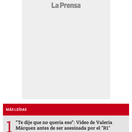
MÁS LEÍDAS
“Te dije que no quería eso”: Video de Valeria
Márquez antes de ser asesinada por el "R1"