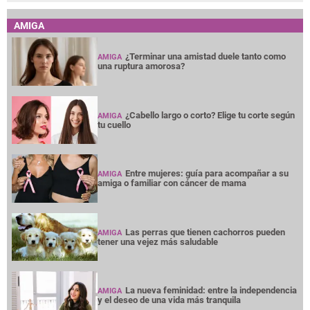
AMIGA
¿Terminar una amistad duele tanto como
AMIGA
una ruptura amorosa?
¿Cabello largo o corto? Elige tu corte según
AMIGA
tu cuello
Entre mujeres: guía para acompañar a su
AMIGA
amiga o familiar con cáncer de mama
Las perras que tienen cachorros pueden
AMIGA
tener una vejez más saludable
La nueva feminidad: entre la independencia
AMIGA
y el deseo de una vida más tranquila