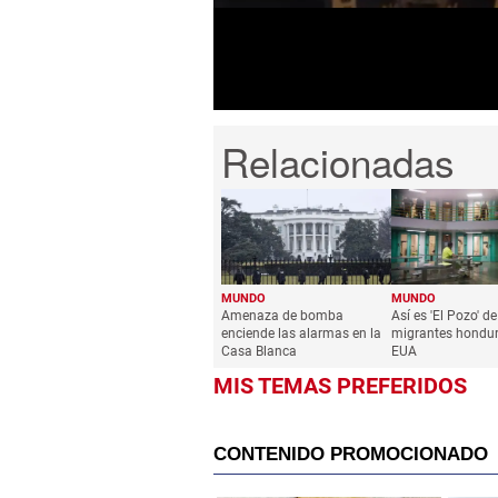
seconds
Volume
0%
MUNDO
MUNDO
Amenaza de bomba
Así es 'El Pozo' de
enciende las alarmas en la
migrantes hondu
Casa Blanca
EUA
MIS TEMAS PREFERIDOS