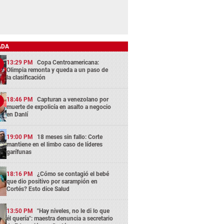
ADA
13:29 PM
Copa Centroamericana:
Olimpia remonta y queda a un paso de
la clasificación
18:46 PM
Capturan a venezolano por
muerte de expolicía en asalto a negocio
en Danlí
19:00 PM
18 meses sin fallo: Corte
mantiene en el limbo caso de líderes
garífunas
18:16 PM
¿Cómo se contagió el bebé
que dio positivo por sarampión en
Cortés? Esto dice Salud
13:50 PM
"Hay niveles, no le di lo que
él quería": maestra denuncia a secretario