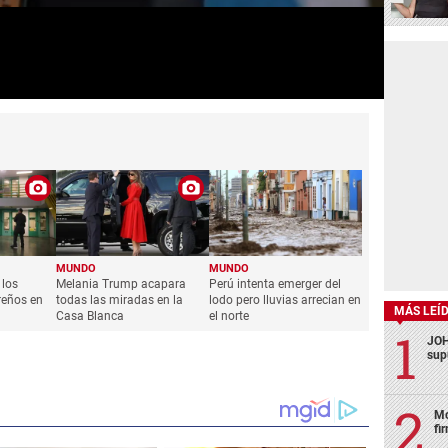
MUNDO
MUNDO
 los
Melania Trump acapara
Perú intenta emerger del
reños en
todas las miradas en la
lodo pero lluvias arrecian en
MÁS LEÍ
Casa Blanca
el norte
JOH
sup
Mo
fi