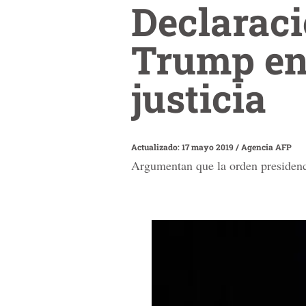
Declaraci
Trump en 
justicia
Actualizado: 17 mayo 2019
/
Agencia AFP
Argumentan que la orden presidenci