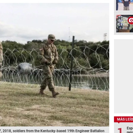
MÁS LEÍ
Esp
7, 2018, soldiers from the Kentucky-based 19th Engineer Battalion
rega