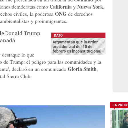
California
Nueva York
stiones demócratas como
y
,
ONG
echos civiles, la poderosa
de derechos
ambientalistas y proinmigrantes.
 de Donald Trump
DATO
 Canadá
Argumentan que la orden
presidencial del 15 de
febrero es inconstitucional.
 destaque lo que
o de Trump: el peligro para las comunidades y la
Gloria Smith
ente', declaró en un comunicado
,
al Sierra Club.
LA PREN