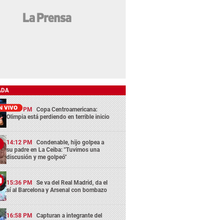
ADA
13:29 PM
Copa Centroamericana:
Olimpia está perdiendo en terrible inicio
14:12 PM
Condenable, hijo golpea a
su padre en La Ceiba: "Tuvimos una
discusión y me golpeó"
15:36 PM
Se va del Real Madrid, da el
sí al Barcelona y Arsenal con bombazo
16:58 PM
Capturan a integrante del