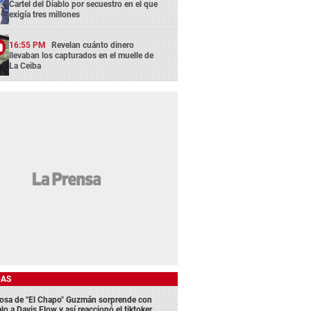
Cartel del Diablo por secuestro en el que
exigía tres millones
16:55 PM
Revelan cuánto dinero
llevaban los capturados en el muelle de
La Ceiba
DAS
osa de "El Chapo" Guzmán sorprende con
lo a Davis Flow y así reaccionó el tiktoker