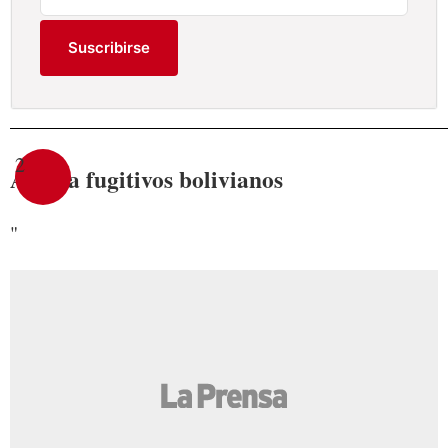
Suscribirse
2
Asilo a fugitivos bolivianos
"