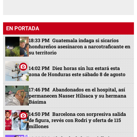
EN PORTADA
18:33 PM
Guatemala indaga si sicarios
hondureños asesinaron a narcotraficante en
su territorio
14:02 PM
Diez horas sin luz estará esta
zona de Honduras este sábado 8 de agosto
17:46 PM
Abandonados en el hospital, así
permanecen Nasser Hilsaca y su hermana
Básima
14:50 PM
Barcelona con sorpresiva salida
de figura, revés con Rodri y oferta de 115
millones