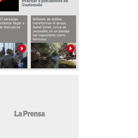
evacuar a pobladores en
Guatemala
57 personas
Millones de arañas
intentar llegar a
transforman el arroyo
de Marruecos
Nahal Sorek, cerca de
Jerusalén, en un paisaje
tan inquietante como
hermoso