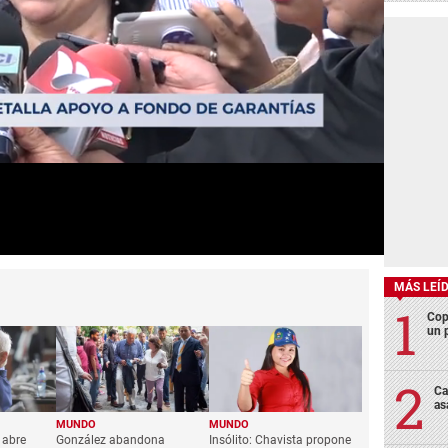
MÁS LEÍ
Cop
un p
Ca
as
MUNDO
MUNDO
 abre
González abandona
Insólito: Chavista propone