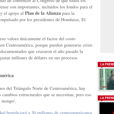
ndo de convencer al Congreso de que todos los
dense son importantes, incluidos los fondos para el
Plan de la Alianza
 y el apoyo al
para la
mpulsado por los presidentes de Honduras, El
so valora únicamente el factor del costo
ir en Centroamérica, porque pueden generarse crisis
ndocumentados que cruzaron el año pasado la
gastar millones de dólares en sus procesos
LA PREN
américa
nos del Triángulo Norte de Centroamérica, hay
os cambios estructurales que se necesitan, pero eso
LA PREN
 tiempo'.
dad beneficiará a 30 millones de centroamericanos