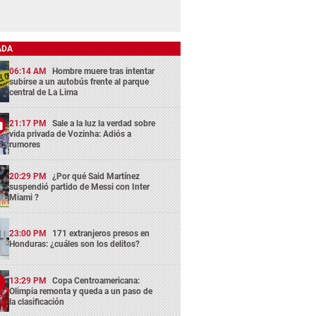
ADA
06:14 AM
Hombre muere tras intentar
subirse a un autobús frente al parque
central de La Lima
21:17 PM
Sale a la luz la verdad sobre
vida privada de Vozinha: Adiós a
rumores
20:29 PM
¿Por qué Said Martínez
suspendió partido de Messi con Inter
Miami ?
23:00 PM
171 extranjeros presos en
Honduras: ¿cuáles son los delitos?
13:29 PM
Copa Centroamericana:
Olimpia remonta y queda a un paso de
la clasificación