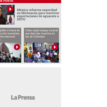
SA VIDEOS
México refuerza seguridad
en Michoacán para reactivar
exportaciones de aguacate a
EEUU
 piden a mesa de
Video captó ataque sicarial
ección inmediata
que dejó dos muertos en
nte electoral
bar de Colombia
o