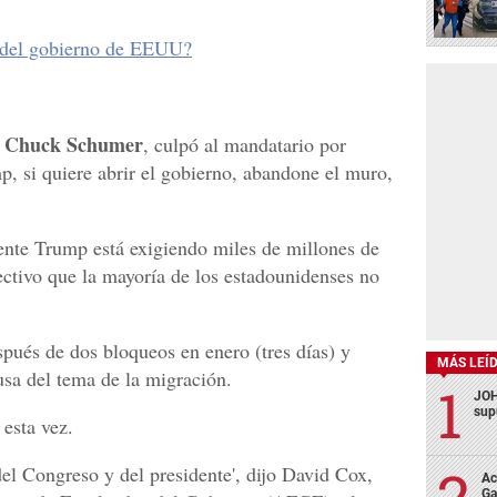
e' del gobierno de EEUU?
Chuck Schumer
,
, culpó al mandatario por
mp, si quiere abrir el gobierno, abandone el muro,
dente Trump está exigiendo miles de millones de
ectivo que la mayoría de los estadounidenses no
después de dos bloqueos en enero (tres días) y
MÁS LEÍ
usa del tema de la migración.
JOH
sup
 esta vez.
del Congreso y del presidente', dijo David Cox,
Ac
Ga