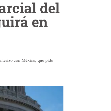
arcial del
uirá en
onterizo con México, que pide