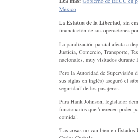
Lea más:
Gobierno de EEUU en par
México
Estatua de la Libertad
La
, sin em
financiación de sus operaciones po
La paralización parcial afecta a d
Justicia, Comercio, Transporte, Tes
nacionales, muy visitados durante 
Pero la Autoridad de Supervisión 
sus siglas en inglés) aseguró el sá
seguridad' de los pasajeros.
Para Hank Johnson, legislador demóc
funcionarios que 'merecen poder pag
comida'.
'Las cosas no van bien en Estados U
Carlos Curbelo.