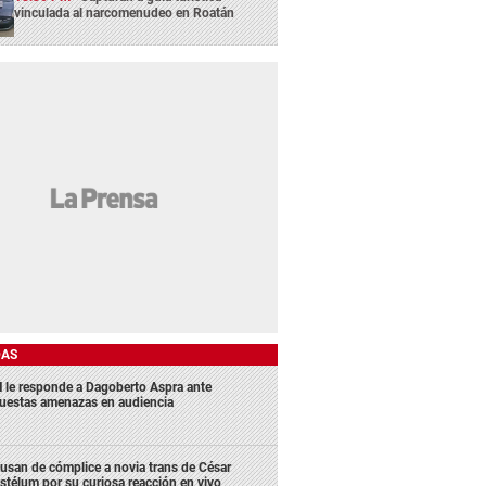
vinculada al narcomenudeo en Roatán
DAS
 le responde a Dagoberto Aspra ante
uestas amenazas en audiencia
usan de cómplice a novia trans de César
stélum por su curiosa reacción en vivo