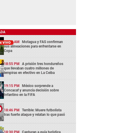
ADA
11:45 AM
Motagua y FAS confirman
sus alineaciones para enfrentarse en
Copa
18:55 PM
A prisión tres hondureños
que llevaban cuatro millones de
lempiras en efectivo en La Ceiba
19:15 PM
México sorprende a
Concacaf y anuncia decisión sobre
Infantino en la FIFA
18:46 PM
Terrible: Muere futbolista
tras fuerte ataque y relatan lo que pasó
18:30 PM
Capturan a guía turística