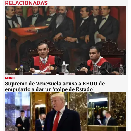
of
1
minute,
31
seconds
MUNDO
Supremo de Venezuela acusa a EEUU de
empujarlo a dar un 'golpe de Estado'