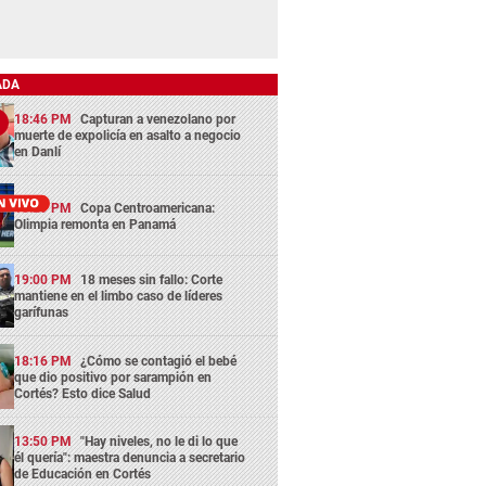
ADA
18:46 PM
Capturan a venezolano por
muerte de expolicía en asalto a negocio
en Danlí
13:29 PM
Copa Centroamericana:
Olimpia remonta en Panamá
19:00 PM
18 meses sin fallo: Corte
mantiene en el limbo caso de líderes
garífunas
18:16 PM
¿Cómo se contagió el bebé
que dio positivo por sarampión en
Cortés? Esto dice Salud
13:50 PM
"Hay niveles, no le di lo que
él quería": maestra denuncia a secretario
de Educación en Cortés