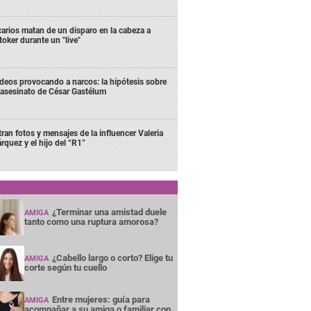
carios matan de un disparo en la cabeza a
ktoker durante un "live"
deos provocando a narcos: la hipótesis sobre
 asesinato de César Gastélum
ltran fotos y mensajes de la influencer Valeria
rquez y el hijo del “R1”
¿Terminar una amistad duele
AMIGA
tanto como una ruptura amorosa?
¿Cabello largo o corto? Elige tu
AMIGA
corte según tu cuello
Entre mujeres: guía para
AMIGA
acompañar a su amiga o familiar con