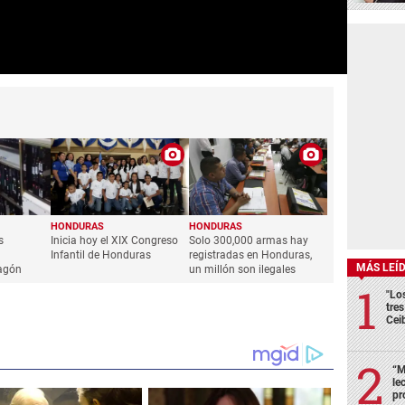
HONDURAS
HONDURAS
s
Inicia hoy el XIX Congreso
Solo 300,000 armas hay
n
Infantil de Honduras
registradas en Honduras,
MÁS LEÍ
agón
un millón son ilegales
"Lo
tre
Cei
“M
le
pr