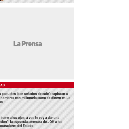
DAS
s paquetes iban untados de café": capturan a
s hombres con millonaria suma de dinero en La
ba
írame a los ojos, a vos te voy a dar una
cción”: la supuesta amenaza de JOH a los
ocuradores del Estado