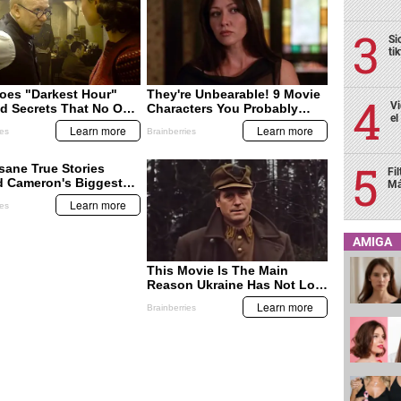
Si
ti
Vi
el
Fi
Má
AMIGA