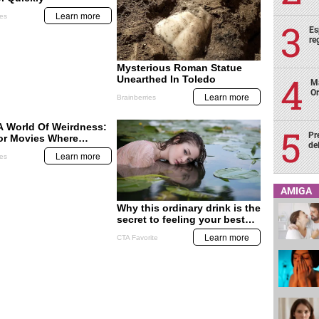
Es
re
Ma
Or
Pr
de
AMIGA