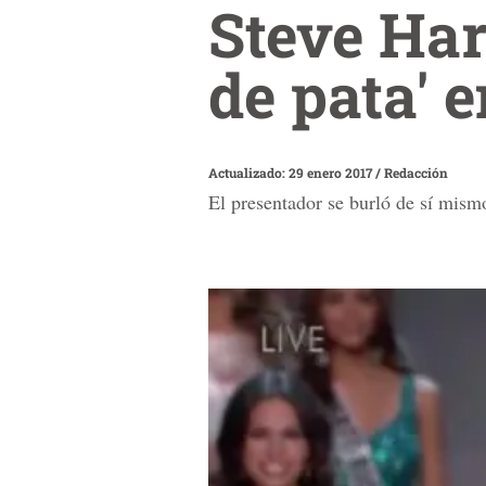
Steve Har
de pata' 
Actualizado: 29 enero 2017
/
Redacción
El presentador se burló de sí mismo