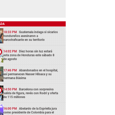
ADA
18:33 PM
Guatemala indaga si sicarios
hondureños asesinaron a
narcotraficante en su territorio
14:02 PM
Diez horas sin luz estará
esta zona de Honduras este sábado 8
de agosto
17:46 PM
Abandonados en el hospital,
así permanecen Nasser Hilsaca y su
hermana Básima
14:50 PM
Barcelona con sorpresiva
salida de figura, revés con Rodri y oferta
de 115 millones
16:00 PM
Abelardo de la Espriella jura
como presidente de Colombia para el