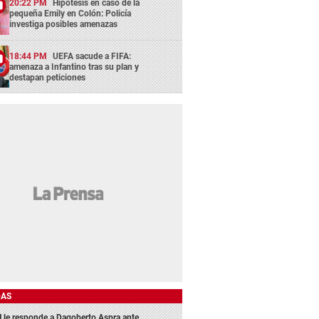
20:22 PM
Hipótesis en caso de la
pequeña Emily en Colón: Policía
investiga posibles amenazas
18:44 PM
UEFA sacude a FIFA:
amenaza a Infantino tras su plan y
destapan peticiones
DAS
 le responde a Dagoberto Aspra ante