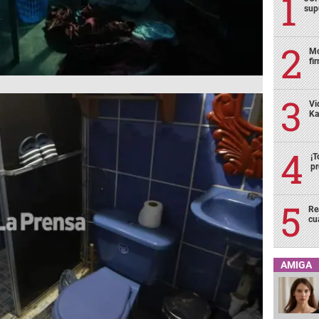
sup
Mo
fi
Vi
Ka
¡T
pr
Re
cu
AMIGA