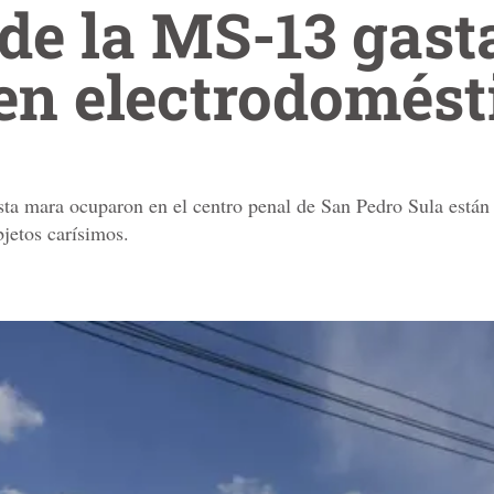
de la MS-13 gast
en electrodomést
ta mara ocuparon en el centro penal de San Pedro Sula están l
jetos carísimos.