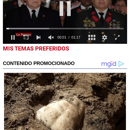
0
seconds
of
1
minute,
17
seconds
MIS TEMAS PREFERIDOS