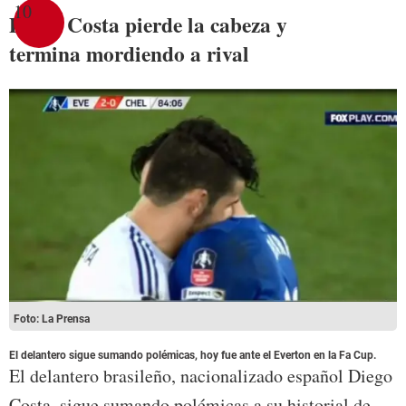
10
Diego Costa pierde la cabeza y
termina mordiendo a rival
Foto: La Prensa
El delantero sigue sumando polémicas, hoy fue ante el Everton en la Fa Cup.
El delantero brasileño, nacionalizado español Diego
Costa, sigue sumando polémicas a su historial de