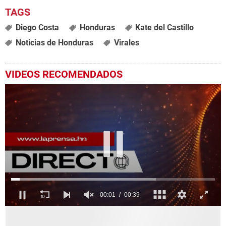
Diego Costa
Honduras
Kate del Castillo
Noticias de Honduras
Virales
VIDEOS RECOMENDADOS
0
seconds
of