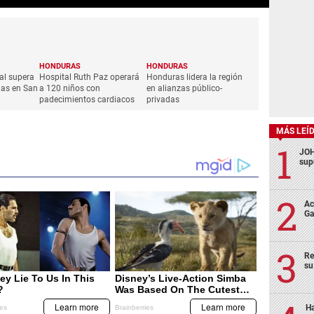
HONDURAS
HONDURAS
nal supera
Hospital Ruth Paz operará
Honduras lidera la región
das en San
a 120 niños con
en alianzas público-
padecimientos cardiacos
privadas
MÁS LEÍ
JOH
sup
Ac
Ga
Re
su
Ha