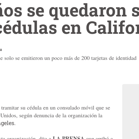
os se quedaron s
cédulas en Califo
z
 solo se emitieron un poco más de 200 tarjetas de identidad
 tramitar su cédula en un consulado móvil que se
s Unidos, según denuncia de la organización la
geles.
LA PRENSA
sta organización, dijo a
que arribó a