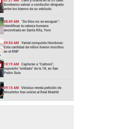
07:27 AM
Caos y drama en la 33 calle:
Bomberos salvan a conductor atrapado
entre los hierros de su vehículo
08:49 AM
“De Dios no se escapan”:
Identifican la cabeza humana
encontrada en Santa Rita, Yoro
09:54 AM
Yamal conquista Honduras:
Esta cantidad de niños fueron inscritos
en el RNP
10:19 AM
Capturan a "Carboni",
supuesto "soldado" de la 18, en San
Pedro Sula
09:15 AM
Vinicius revela petición de
Mourinho tras unirse al Real Madrid