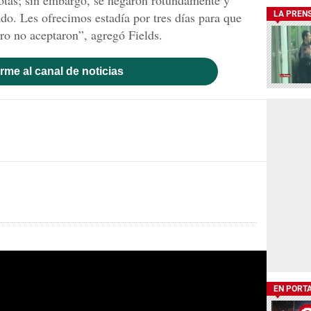
iotas; sin embargo, se negaron rotundamente y
ado. Les ofrecimos estadía por tres días para que
LA PREN
ero no aceptaron”, agregó Fields.
rme al canal de noticias
EN PORT