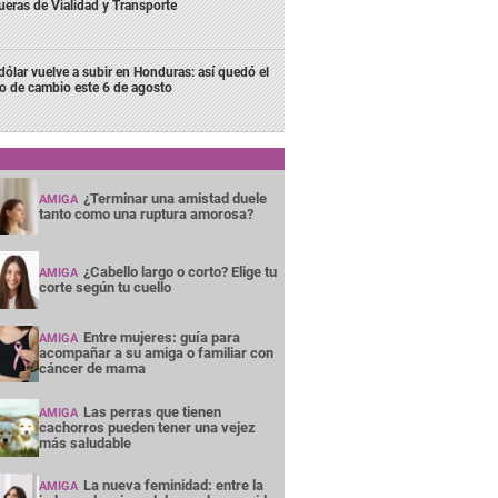
ueras de Vialidad y Transporte
 dólar vuelve a subir en Honduras: así quedó el
po de cambio este 6 de agosto
¿Terminar una amistad duele
AMIGA
tanto como una ruptura amorosa?
¿Cabello largo o corto? Elige tu
AMIGA
corte según tu cuello
Entre mujeres: guía para
AMIGA
acompañar a su amiga o familiar con
cáncer de mama
Las perras que tienen
AMIGA
cachorros pueden tener una vejez
más saludable
La nueva feminidad: entre la
AMIGA