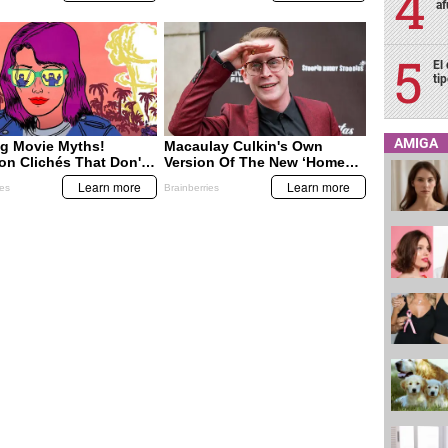
af
El
ti
AMIGA