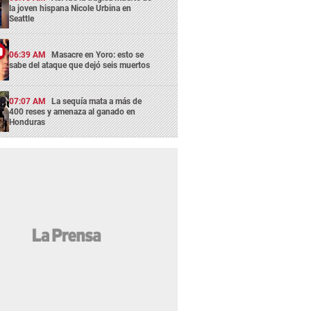
la joven hispana Nicole Urbina en
Seattle
06:39 AM
Masacre en Yoro: esto se
sabe del ataque que dejó seis muertos
07:07 AM
La sequía mata a más de
400 reses y amenaza al ganado en
Honduras