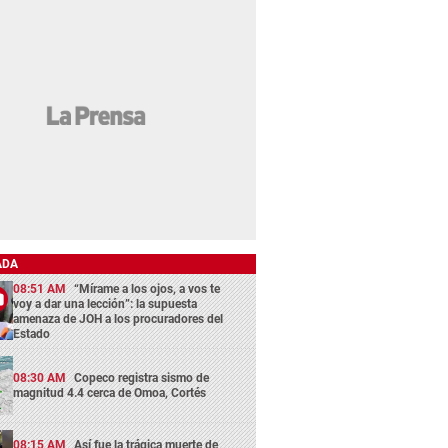
ADA
08:51 AM
“Mírame a los ojos, a vos te
voy a dar una lección”: la supuesta
amenaza de JOH a los procuradores del
Estado
08:30 AM
Copeco registra sismo de
magnitud 4.4 cerca de Omoa, Cortés
08:15 AM
Así fue la trágica muerte de