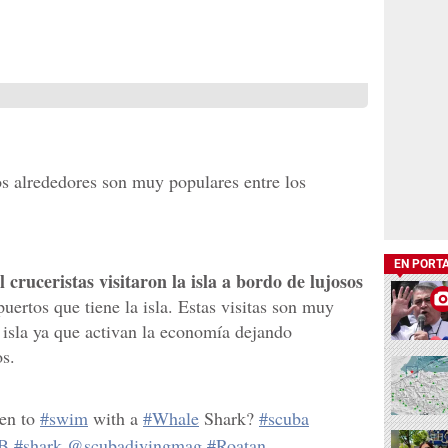
os alrededores son muy populares entre los
EN PORT
ruceristas visitaron la isla a bordo de lujosos
uertos que tiene la isla. Estas visitas son muy
 isla ya que activan la economía dejando
os.
ten to
#swim
with a
#Whale
Shark?
#scuba
B
#shark
@scubadivingmag
#Roatan