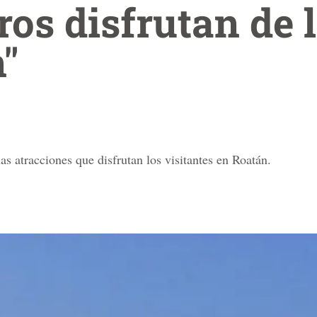
ros disfrutan de 
"
s atracciones que disfrutan los visitantes en Roatán.