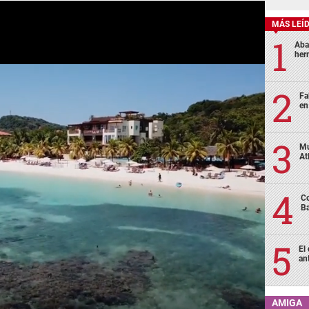
MÁS LEÍ
Aba
her
Fa
en
Mu
At
Co
Ba
El
an
AMIGA