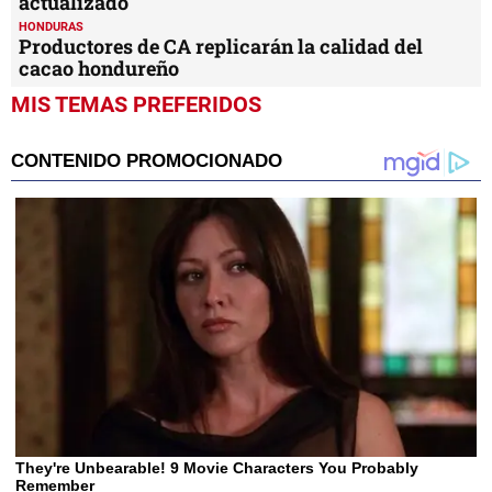
HONDURAS
Legalización de tierras, un problema en Cofradía
HONDURAS
Solo un 40% del catastro de Santa Cruz está
actualizado
HONDURAS
Productores de CA replicarán la calidad del
cacao hondureño
MIS TEMAS PREFERIDOS