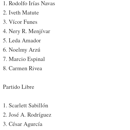
1. Rodolfo Irías Navas
2. Iveth Matute
3. Vícor Funes
4. Nery R. Menjívar
5. Leda Amador
6. Noelmy Arzú
7. Marcio Espinal
8. Carmen Rivea
Partido Libre
1. Scarlett Sabillón
2. José A. Rodríguez
3. César Agurcía