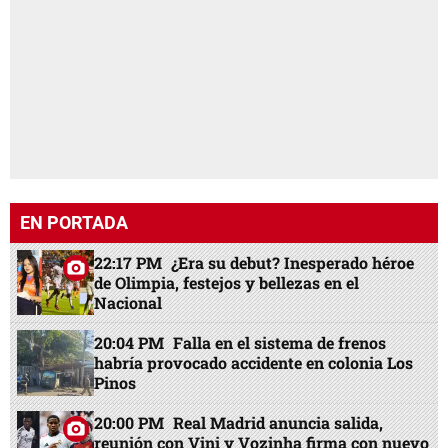
EN PORTADA
22:17 PM
¿Era su debut? Inesperado héroe
de Olimpia, festejos y bellezas en el
Nacional
20:04 PM
Falla en el sistema de frenos
habría provocado accidente en colonia Los
Pinos
20:00 PM
Real Madrid anuncia salida,
reunión con Vini y Vozinha firma con nuevo