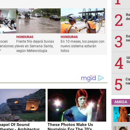
Re
de
Do
HONDURAS
HONDURAS
ne
nocen
Frente frío dejará lluvias
En 10 meses, los peajes con
ensiones y
leves en Semana Santa,
nuevo sistema estarán
P
según Meteorología
listos
Id
Ga
Ca
na
AMIGA