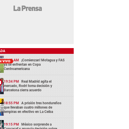
ADA
11:45 AM
¡Comienzan! Motagua y FAS
ya se enfrentan en Copa
Centroamericana
19:34 PM
Real Madrid agita el
mercado, Rodri toma decisión y
Barcelona cierra acuerdo
18:55 PM
A prisión tres hondureños
que llevaban cuatro millones de
lempiras en efectivo en La Ceiba
19:15 PM
México sorprende a
Concacaf y anuncia decisión sobre