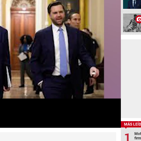
MÁS LEÍ
Mot
fir