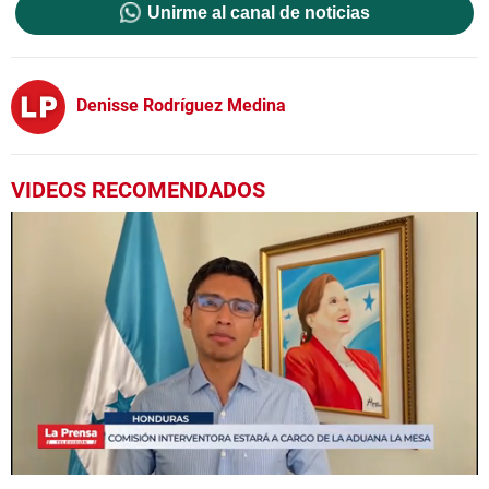
Unirme al canal de noticias
Denisse Rodríguez Medina
VIDEOS RECOMENDADOS
0