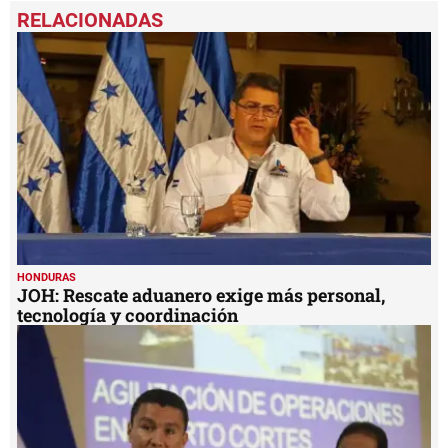
seconds
of
1
minute,
22
seconds
HONDURAS
JOH: Rescate aduanero exige más personal,
tecnología y coordinación