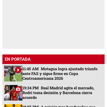
EN PORTADA
11:45 AM
Motagua logra ajustado triunfo
ante FAS y sigue firme en Copa
Centroamericana 2026
19:34 PM
Real Madrid agita el mercado,
Rodri toma decisión y Barcelona cierra
acuerdo
18:55 PM
A prisión tres hondureños que