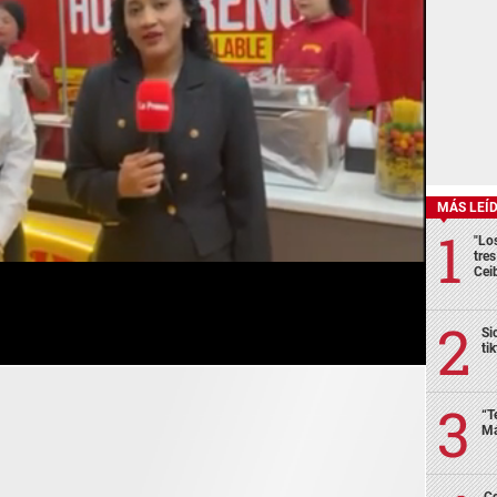
MÁS LEÍ
"Lo
tre
Cei
Si
ti
“T
Má
Co