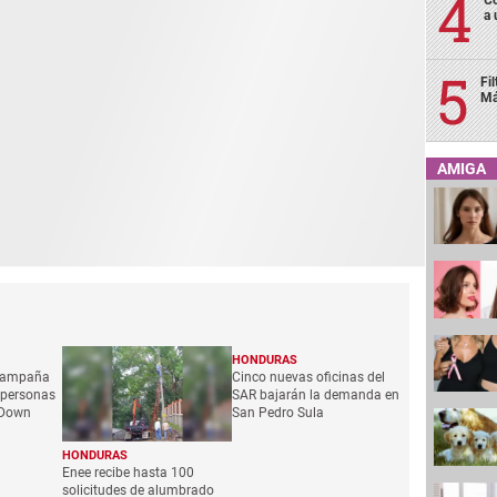
a 
Fi
Má
AMIGA
HONDURAS
 campaña
Cinco nuevas oficinas del
 personas
SAR bajarán la demanda en
 Down
San Pedro Sula
HONDURAS
Enee recibe hasta 100
solicitudes de alumbrado