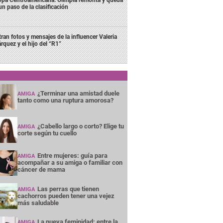
un paso de la clasificación
ltran fotos y mensajes de la influencer Valeria
rquez y el hijo del “R1”
¿Terminar una amistad duele
AMIGA
tanto como una ruptura amorosa?
¿Cabello largo o corto? Elige tu
AMIGA
corte según tu cuello
Entre mujeres: guía para
AMIGA
acompañar a su amiga o familiar con
cáncer de mama
Las perras que tienen
AMIGA
cachorros pueden tener una vejez
más saludable
La nueva feminidad: entre la
AMIGA