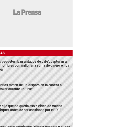
DAS
s paquetes iban untados de café": capturan a
s hombres con millonaria suma de dinero en La
ba
carios matan de un disparo en la cabeza a
ktoker durante un "live"
e dije que no quería eso”: Video de Valeria
rquez antes de ser asesinada por el "R1"
pa Centroamericana: Olimpia remonta y queda