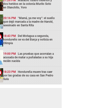
21:20 PM
Masacre: cuatro muertos y
dos heridos en la colonia Murilo Soto
en Olanchito, Yoro
20:16 PM
“Mamá, ya me voy”: el sueño
que dejó marcada a la madre de Harold,
asesinado en Santa Rita
18:43 PM
Del Motagua a segunda,
hondureño se va del Barça y noticia en
Olimpia
19:00 PM
Las pruebas que acorralan a
acusada de matar a puñaladas a su hija
recién nacida
18:23 PM
Hondureña muere tras caer
por las gradas de su casa en San Pedro
Sula