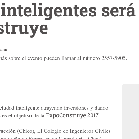
inteligentes será
truye
dano
 más sobre el evento pueden llamar al número 2557-5905.
ciudad inteligente atrayendo inversiones y dando
 es el objetivo de la
ExpoConstruye 2017.
cción (Chico), El Colegio de Ingenieros Civiles
ondureña de Empresas de Consultoría (Chec)