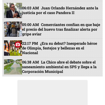
06:03 AM
Juan Orlando Hernández ante la
justicia por el caso Pandora II
05:00 AM
Comerciantes confían en que baje
el precio del huevo tras finalizar alerta por
gripe aviar
22:17 PM
¿Era su debut? Inesperado héroe
de Olimpia, festejos y bellezas en el
Nacional
06:38 AM
La Chico abre el debate sobre el
saneamiento ambiental en SPS y llega a la
Corporación Municipal