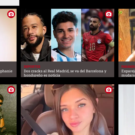
DEPORTES
FARAND
tephanie
Dos cracks al Real Madrid, se va del Barcelona y
Exparej
hondureño es noticia
mudarse