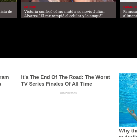
MUNDO
FARAND
ista de
Victoria confesó cómo mató a su novio Julián
Famosas
Álvarez: "Él me rompió el celular y lo ataqué"
aliment
gram
It's The End Of The Road: The Worst
s
TV Series Finales Of All Time
Brainberries
Why thi