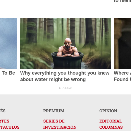
to feel
t To Be
Why everything you thought you knew
Where 
about water might be wrong
Found 
CTA Love
RÉS
PREMIUM
OPINION
RTES
SERIES DE
EDITORIAL
CTACULOS
INVESTIGACIÓN
COLUMNAS