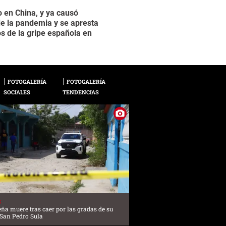
 en China, y ya causó
La conocida como “gr
2 / 15
de la pandemia y se apresta
personas en todo el 
os de la gripe española en
Enfermedades (CDC)
FOTOGALERÍA
FOTOGALERÍA
SOCIALES
TENDENCIAS
S
ña muere tras caer por las gradas de su
 San Pedro Sula