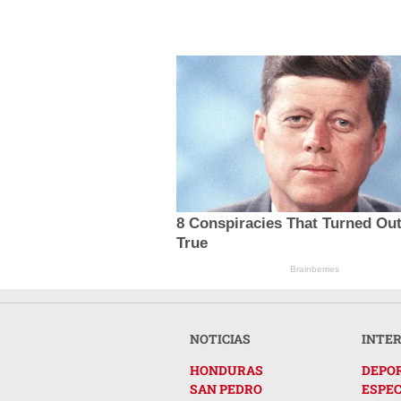
8 Conspiracies That Turned Ou
True
Brainberries
NOTICIAS
INTE
HONDURAS
DEPO
SAN PEDRO
ESPE