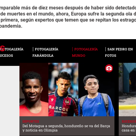
 imparable más de diez meses después de haber sido detectado
 de muertes en el mundo, ahora, Europa sufre la segunda ola 
a primera, según expertos que temen que se repitan los estrag
 pandemia.
FOTOGALERÍA
FOTOGALERÍA
FOTOGALERÍA
SAN PEDRO EN
UCESOS
FARÁNDULA
MUNDO
FOTOS
DEPORTES
SUCESO
Del Motagua a segunda, hondureño se va del Barça
Hondure
y noticia en Olimpia
casa en