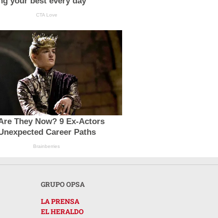
ing your best every day
CTA Love
Are They Now? 9 Ex-Actors
Unexpected Career Paths
Brainberries
GRUPO OPSA
LA PRENSA
EL HERALDO