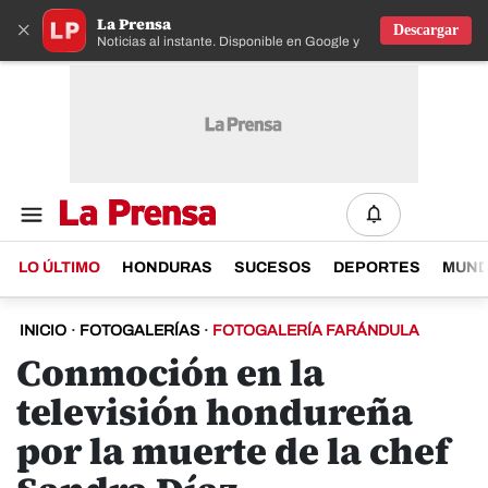
La Prensa
×
Descargar
Noticias al instante. Disponible en Google y IOS
LO ÚLTIMO
HONDURAS
SUCESOS
DEPORTES
MUN
INICIO
·
FOTOGALERÍAS
·
FOTOGALERÍA FARÁNDULA
Conmoción en la
televisión hondureña
por la muerte de la chef