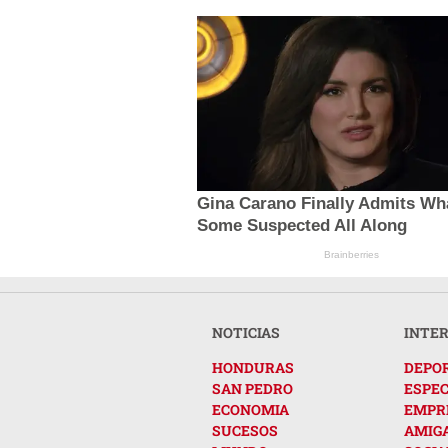
Gina Carano Finally Admits Wh
Some Suspected All Along
Brainberries
NOTICIAS
INTE
HONDURAS
DEPO
SAN PEDRO
ESPE
ECONOMIA
EMPR
SUCESOS
AMIG