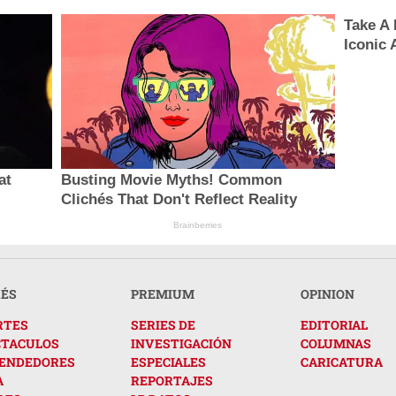
Take A
Iconic 
at
Busting Movie Myths! Common
Clichés That Don't Reflect Reality
Brainberries
RÉS
PREMIUM
OPINION
RTES
SERIES DE
EDITORIAL
CTACULOS
INVESTIGACIÓN
COLUMNAS
ENDEDORES
ESPECIALES
CARICATURA
A
REPORTAJES