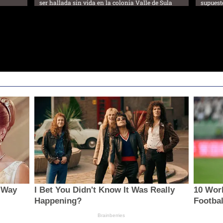
ser hallada sin vida en la colonia Valle de Sula
supuest
 Way
I Bet You Didn't Know It Was Really
10 Wor
Happening?
Footba
Brainberries