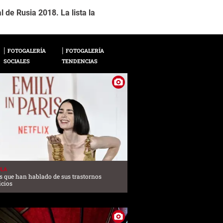
 de Rusia 2018. La lista la
10- Romelu Lukaku: E
2 / 13
estaran en la Copa d
FOTOGALERÍA
FOTOGALERÍA
SOCIALES
TENDENCIAS
ULA
 que han hablado de sus trastornos
icios