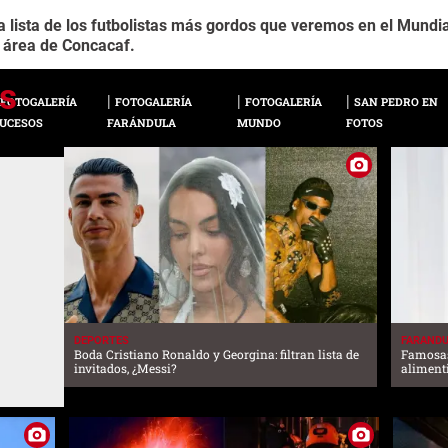
 lista de los futbolistas más gordos que veremos en el Mundial
 área de Concacaf.
FOTOGALERÍA
FOTOGALERÍA
FOTOGALERÍA
SAN PEDRO EN
UCESOS
FARÁNDULA
MUNDO
FOTOS
DEPORTES
FARAND
Boda Cristiano Ronaldo y Georgina: filtran lista de
Famosas
invitados, ¿Messi?
aliment