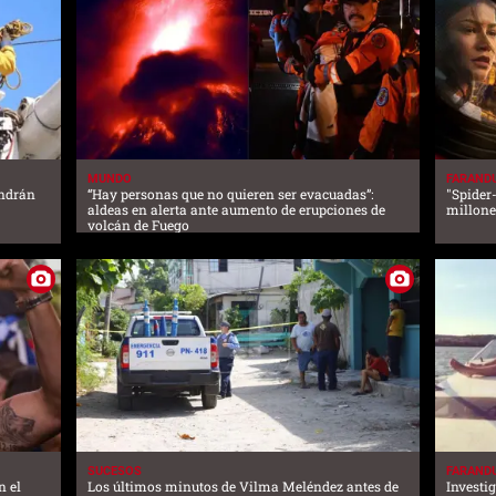
MUNDO
FARAND
endrán
“Hay personas que no quieren ser evacuadas”:
"Spider
aldeas en alerta ante aumento de erupciones de
millone
volcán de Fuego
SUCESOS
FARAND
n el
Los últimos minutos de Vilma Meléndez antes de
Investig