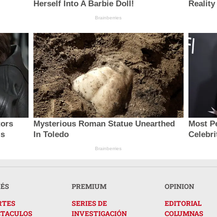
Herself Into A Barbie Doll!
Reality
Brainberries
tors
Mysterious Roman Statue Unearthed
Most P
ls
In Toledo
Celebri
Brainberries
RÉS
PREMIUM
OPINION
RTES
SERIES DE
EDITORIAL
CTACULOS
INVESTIGACIÓN
COLUMNAS