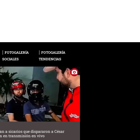
El joven extremo es
2 / 18
Bayern Múnich, al qu
Foto Facebook Oficia
FOTOGALERÍA
FOTOGALERÍA
SOCIALES
TENDENCIAS
can a sicarios que dispararon a César
m en transmisión en vivo