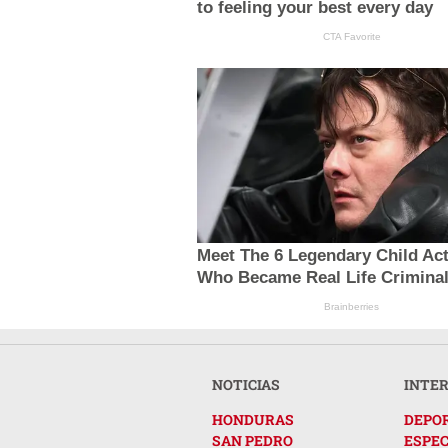
to feeling your best every day
CTA Favorite
Meet The 6 Legendary Child Ac
Who Became Real Life Crimina
Brainberries
NOTICIAS
INTE
HONDURAS
DEPO
SAN PEDRO
ESPE