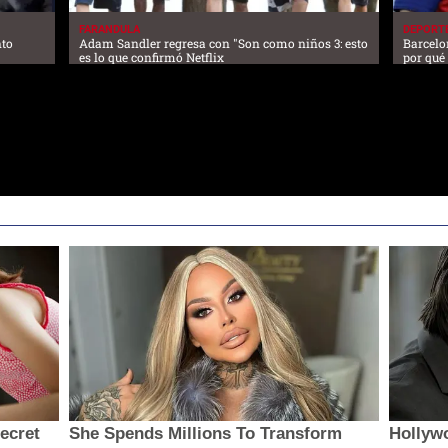
FARANDULA
DEPORT
nto
Adam Sandler regresa con "Son como niños 3: esto
Barcelo
es lo que confirmó Netflix
por qué
secret
She Spends Millions To Transform
Hollywo