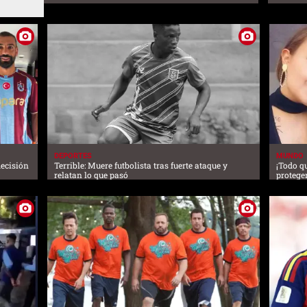
DEPORTES
MUNDO
decisión
Terrible: Muere futbolista tras fuerte ataque y
¡Todo q
relatan lo que pasó
proteger